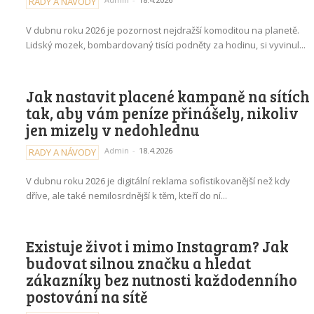
RADY A NÁVODY
V dubnu roku 2026 je pozornost nejdražší komoditou na planetě.
Lidský mozek, bombardovaný tisíci podněty za hodinu, si vyvinul...
Jak nastavit placené kampaně na sítích
tak, aby vám peníze přinášely, nikoliv
jen mizely v nedohlednu
Admin
-
18.4.2026
RADY A NÁVODY
V dubnu roku 2026 je digitální reklama sofistikovanější než kdy
dříve, ale také nemilosrdnější k těm, kteří do ní...
Existuje život i mimo Instagram? Jak
budovat silnou značku a hledat
zákazníky bez nutnosti každodenního
postování na sítě