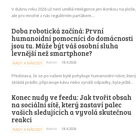
V dubnu roku 2026 už není umělá inteligence jen ikonkou na ploše,
ale pro mnohé z nás regulérním parťákem....
Doba robotická začíná: První
humanoidní pomocníci do domácnosti
jsou tu. Může být váš osobní sluha
levnější než smartphone?
Admin
-
18.4.2026
RADY A NÁVODY
Představa, že se po vašem bytě pohybuje humanoidní robot, který
skládá prádlo, připravuje kávu nebo vynáší odpadky, byla ještě...
Konec nudy ve feedu: Jak tvořit obsah
na sociální sítě, který zastaví palec
vašich sledujících a vyvolá skutečnou
reakci
Admin
-
18.4.2026
RADY A NÁVODY