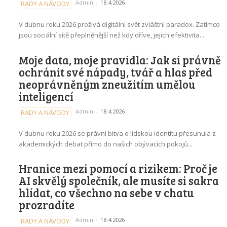
Admin
-
18.4.2026
RADY A NÁVODY
V dubnu roku 2026 prožívá digitální svět zvláštní paradox. Zatímco
jsou sociální sítě přeplněnější než kdy dříve, jejich efektivita...
Moje data, moje pravidla: Jak si právně
ochránit své nápady, tvář a hlas před
neoprávněným zneužitím umělou
inteligencí
Admin
-
18.4.2026
RADY A NÁVODY
V dubnu roku 2026 se právní bitva o lidskou identitu přesunula z
akademických debat přímo do našich obývacích pokojů...
Hranice mezi pomocí a rizikem: Proč je
AI skvělý společník, ale musíte si sakra
hlídat, co všechno na sebe v chatu
prozradíte
Admin
-
18.4.2026
RADY A NÁVODY