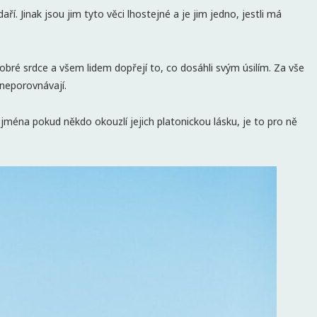
aří. Jinak jsou jim tyto věci lhostejné a je jim jedno, jestli má
dobré srdce a všem lidem dopřejí to, co dosáhli svým úsilím. Za vše
 neporovnávají.
Zejména pokud někdo okouzlí jejich platonickou lásku, je to pro ně