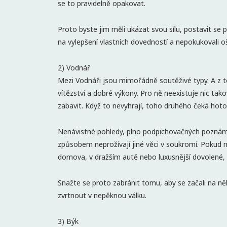
se to pravidelně opakovat.
Proto byste jim měli ukázat svou sílu, postavit se p
na vylepšení vlastních dovedností a nepokukovali ošk
2) Vodnář
Mezi Vodnáři jsou mimořádně soutěživé typy. A z toho
vítězství a dobré výkony. Pro ně neexistuje nic tak
zabavit. Když to nevyhrají, toho druhého čeká hoto
Nenávistné pohledy, plno podpichovačných poznámek 
způsobem neprožívají jiné věci v soukromí. Pokud n
domova, v dražším autě nebo luxusnější dovolené, ta
Snažte se proto zabránit tomu, aby se začali na n
zvrtnout v nepěknou válku.
3) Býk