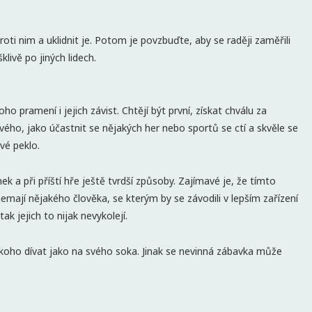
roti nim a uklidnit je. Potom je povzbuďte, aby se raději zaměřili
livě po jiných lidech.
 pramení i jejich závist. Chtějí být první, získat chválu za
ového, jako účastnit se nějakých her nebo sportů se ctí a skvěle se
vé peklo.
a při příští hře ještě tvrdší způsoby. Zajímavé je, že tímto
emají nějakého člověka, se kterým by se závodili v lepším zařízení
k jejich to nijak nevykolejí.
ěkoho dívat jako na svého soka. Jinak se nevinná zábavka může