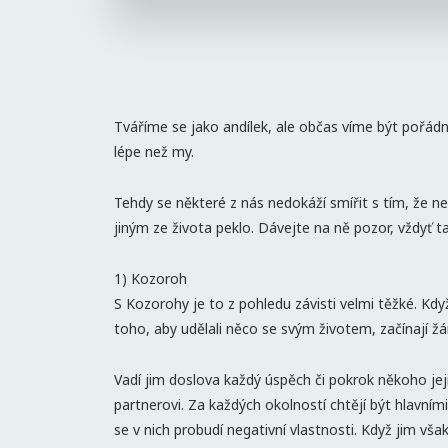
Tváříme se jako andílek, ale občas víme být pořád
lépe než my.
Tehdy se některé z nás nedokáží smířit s tím, že 
jiným ze života peklo. Dávejte na ně pozor, vždyť
1) Kozoroh
S Kozorohy je to z pohledu závisti velmi těžké. Když
toho, aby udělali něco se svým životem, začínají žár
Vadí jim doslova každý úspěch či pokrok někoho jejic
partnerovi. Za každých okolností chtějí být hlavním
se v nich probudí negativní vlastnosti. Když jim vša