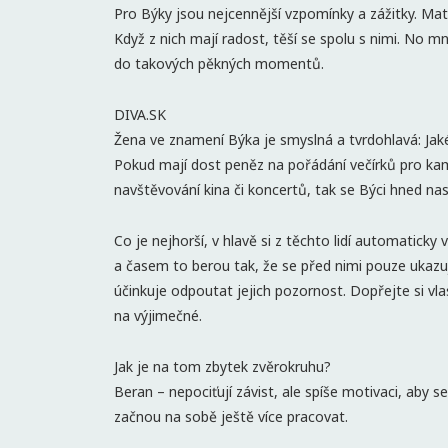
Pro Býky jsou nejcennější vzpomínky a zážitky. Mater
Když z nich mají radost, těší se spolu s nimi. No m
do takových pěkných momentů.
DIVA.SK
Žena ve znamení Býka je smyslná a tvrdohlavá: Jaké 
Pokud mají dost peněz na pořádání večírků pro kam
navštěvování kina či koncertů, tak se Býci hned nast
Co je nejhorší, v hlavě si z těchto lidí automaticky 
a časem to berou tak, že se před nimi pouze ukazují
účinkuje odpoutat jejich pozornost. Dopřejte si vl
na výjimečné.
Jak je na tom zbytek zvěrokruhu?
Beran – nepociťují závist, ale spíše motivaci, aby s
začnou na sobě ještě více pracovat.