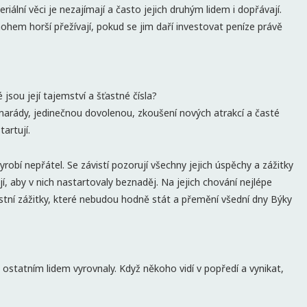
iální věci je nezajímají a často jejich druhým lidem i dopřávají.
nohem horší přežívají, pokud se jim daří investovat peníze právě
jsou její tajemství a šťastné čísla?
arády, jedinečnou dovolenou, zkoušení nových atrakcí a časté
artují.
vyrobí nepřátel. Se závistí pozorují všechny jejich úspěchy a zážitky
, aby v nich nastartovaly beznaděj. Na jejich chování nejlépe
astní zážitky, které nebudou hodně stát a přemění všední dny Býky
e ostatním lidem vyrovnaly. Když někoho vidí v popředí a vynikat,