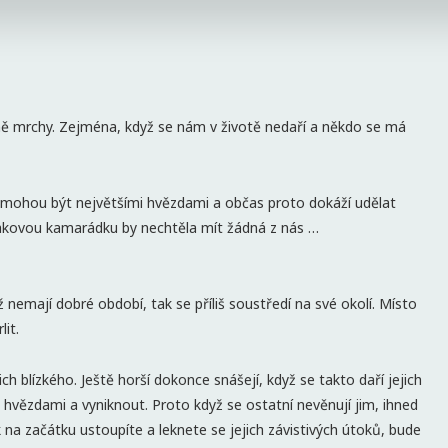
ně mrchy. Zejména, když se nám v životě nedaří a někdo se má
nemohou být největšími hvězdami a občas proto dokáží udělat
 takovou kamarádku by nechtěla mít žádná z nás …
 nemají dobré období, tak se příliš soustředí na své okolí. Místo
lit.
h blízkého. Ještě horší dokonce snášejí, když se takto daří jejich
i hvězdami a vyniknout. Proto když se ostatní nevěnují jim, ihned
k na začátku ustoupíte a leknete se jejich závistivých útoků, bude