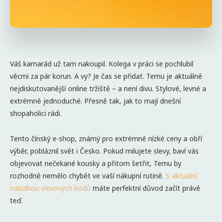
Váš kamarád už tam nakoupil. Kolega v práci se pochlubil
věcmi za pár korun. A vy? Je čas se přidat. Temu je aktuálně
nejdiskutovanější online tržiště – a není divu. Stylové, levné a
extrémně jednoduché. Přesně tak, jak to mají dnešní
shopaholici rádi.
Tento čínský e-shop, známý pro extrémně nízké ceny a obří
výběr, pobláznil svět i Česko. Pokud milujete slevy, baví vás
objevovat nečekané kousky a přitom šetřit, Temu by
rozhodně nemělo chybět ve vaší nákupní rutině.
S aktuální
nabídkou slevových kódů
máte perfektní důvod začít právě
teď.