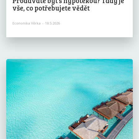
Prodáváte byt s hypotékou? Tady je
vše, co potřebujete vědět
Economka Věrka
-
18.5.2026