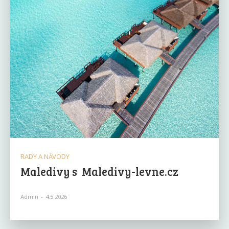
RADY A NÁVODY
Maledivy s Maledivy-levne.cz
Admin
-
4.5.2026