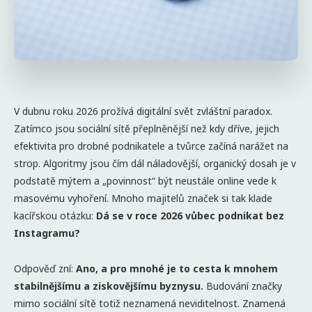
V dubnu roku 2026 prožívá digitální svět zvláštní paradox.
Zatímco jsou sociální sítě přeplněnější než kdy dříve, jejich
efektivita pro drobné podnikatele a tvůrce začíná narážet na
strop. Algoritmy jsou čím dál náladovější, organický dosah je v
podstatě mýtem a „povinnost“ být neustále online vede k
masovému vyhoření. Mnoho majitelů značek si tak klade
kacířskou otázku:
Dá se v roce 2026 vůbec podnikat bez
Instagramu?
Odpověď zní:
Ano, a pro mnohé je to cesta k mnohem
stabilnějšímu a ziskovějšímu byznysu.
Budování značky
mimo sociální sítě totiž neznamená neviditelnost. Znamená