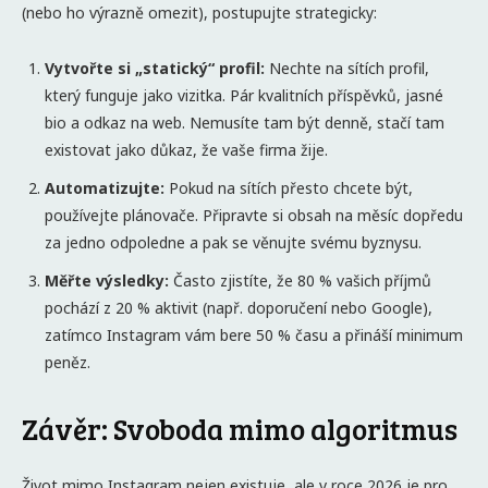
(nebo ho výrazně omezit), postupujte strategicky:
Vytvořte si „statický“ profil:
Nechte na sítích profil,
který funguje jako vizitka. Pár kvalitních příspěvků, jasné
bio a odkaz na web. Nemusíte tam být denně, stačí tam
existovat jako důkaz, že vaše firma žije.
Automatizujte:
Pokud na sítích přesto chcete být,
používejte plánovače. Připravte si obsah na měsíc dopředu
za jedno odpoledne a pak se věnujte svému byznysu.
Měřte výsledky:
Často zjistíte, že 80 % vašich příjmů
pochází z 20 % aktivit (např. doporučení nebo Google),
zatímco Instagram vám bere 50 % času a přináší minimum
peněz.
Závěr: Svoboda mimo algoritmus
Život mimo Instagram nejen existuje, ale v roce 2026 je pro