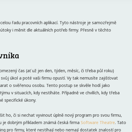
 celou řadu pracovních aplikací. Tyto nástroje je samozřejmě
 útoky i měnit dle aktuálních potřeb firmy. Přesně v těchto
ovníka
mezený čas (ať už jen den, týden, měsíc, či třeba půl roku)
 svůj úkol a poté vaši firmu opustí. Vy tak nemusíte zajišťovat
tarat o svěřenou osobu. Tento postup se skvěle hodí jako
mu v situacích, kdy nestíháte. Případně ve chvílích, kdy třeba
iné specifické úkony.
šit ho, či si nechat vyvinout úplně nový program pro svou firmu,
du je dobrým příkladem známá česká firma
Software Theatre
. Tato
ing pro firmy, které nestíhají nebo nemají dostatek znalostí pro