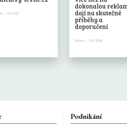
dokonalou rekla
dají na skutečné
in
-
4.5.2026
příběhy a
doporučení
Admin
-
18.4.2026
e
Podnikání