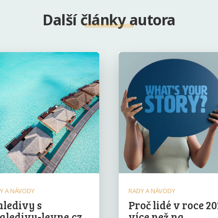
Další články autora
Y A NÁVODY
RADY A NÁVODY
ledivy s
Proč lidé v roce 2
ledivy-levne.cz
více než na