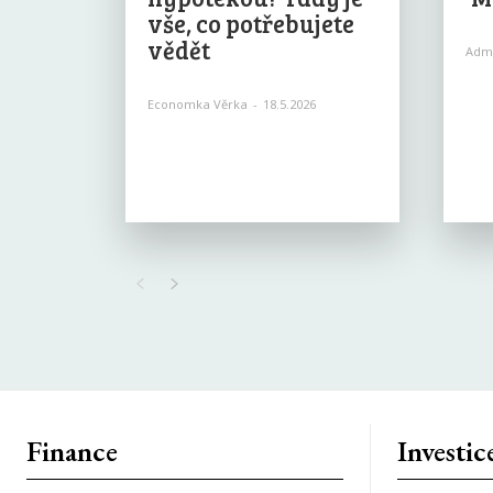
vše, co potřebujete
vědět
Adm
Economka Věrka
-
18.5.2026
Finance
Investic