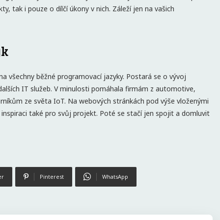
y, tak i pouze o dílčí úkony v nich. Záleží jen na vašich
yk
na všechny běžné programovací jazyky. Postará se o vývoj
 dalších IT služeb. V minulosti pomáhala firmám z automotive,
orníkům ze světa IoT. Na webových stránkách pod výše vloženými
nspiraci také pro svůj projekt. Poté se stačí jen spojit a domluvit
er
Pinterest
WhatsApp