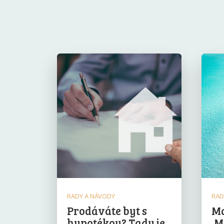
RADY A NÁVODY
RAD
Prodáváte byt s
Ma
hypotékou? Tady je
Ma