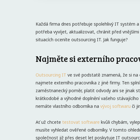
Každá firma dnes potřebuje spolehlivý IT systém a
potřeba vyvíjet, aktualizovat, chránit před vnějšími
situacích oceníte outsourcing IT. Jak funguje?
Najměte si externího prac
Outsourcing IT
ve své podstatě znamená, že si na o
najmete externího pracovníka z jiné firmy. Ten splní
zaměstnanecký poměr, platit odvody ani se jinak s
krátkodobé a výhodné doplnění vašeho stávajícího tý
nemáte vlastního odborníka na
vývoj softwaru
či j
Ať už chcete
testovat software
kvůli chybám, vylep
musíte vyhledat ověřené odborníky. V tomto ohle
společnost již přes deset let poskytuje IT outsourc