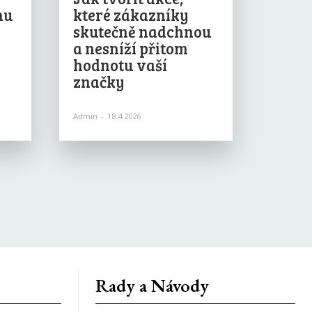
mu
které zákazníky
skutečně nadchnou
a nesníží přitom
hodnotu vaší
značky
Admin
-
18.4.2026
Rady a Návody