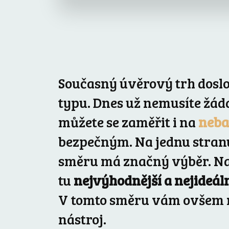
Současný úvěrový trh dosl
typu. Dnes už nemusíte žád
můžete se zaměřit i na
neba
bezpečným. Na jednu stranu
směru má značný výběr. Na 
tu
nejvýhodnější a nejideál
V tomto směru vám ovšem 
nástroj.