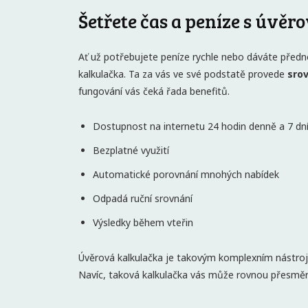
Šetřete čas a peníze s úvěr
Ať už potřebujete peníze rychle nebo dáváte př
kalkulačka. Ta za vás ve své podstatě provede
sro
fungování vás čeká řada benefitů.
Dostupnost na internetu 24 hodin denně a 7 dní
Bezplatné využití
Automatické porovnání mnohých nabídek
Odpadá ruční srovnání
Výsledky během vteřin
Úvěrová kalkulačka je takovým komplexním nástro
Navíc, taková kalkulačka vás může rovnou přesmě