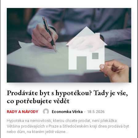
Prodáváte byt s hypotékou? Tady je vše,
co potřebujete vědět
Economka Věrka
-
18.5.2026
RADY A NÁVODY
Hypotéka na nemovitosti, kterou chcete prodat, není překážka.
Většina prodávajících v Praze a Středočeském kraji dnes prodává byt
nebo dům, na kterém ještě vázne...