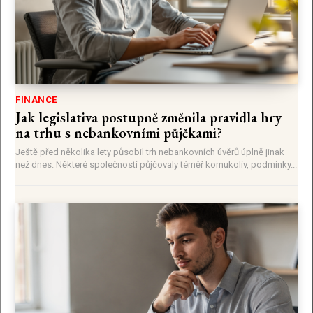
FINANCE
Jak legislativa postupně změnila pravidla hry
na trhu s nebankovními půjčkami?
Ještě před několika lety působil trh nebankovních úvěrů úplně jinak
než dnes. Některé společnosti půjčovaly téměř komukoliv, podmínky...