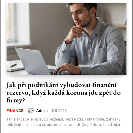
Jak při podnikání vybudovat finanční
rezervu, když každá koruna jde zpět do
firmy?
Admin
-
8.5.2026
FINANCE
Tahle situace je opravdu běžnější, než se zdá. Firma roste, zakázky
přibývají, ale na účtu se nic moc nehromadí. Co přijde, to hned mizí,...