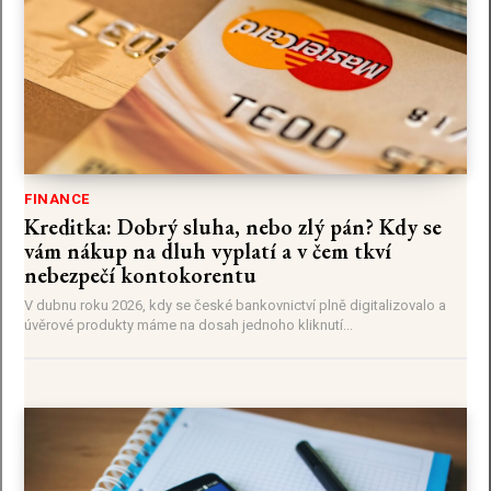
FINANCE
Kreditka: Dobrý sluha, nebo zlý pán? Kdy se
vám nákup na dluh vyplatí a v čem tkví
nebezpečí kontokorentu
V dubnu roku 2026, kdy se české bankovnictví plně digitalizovalo a
úvěrové produkty máme na dosah jednoho kliknutí...