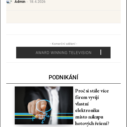
Admin
-
18.4.2026
- Komerční sdělení -
PODNIKÁNÍ
Proč si stále více
firem vyvíjí
vlastní
elektroniku
místo nákupu
hotových řešení?