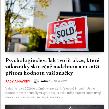
Psychologie slev: Jak tvořit akce, které
zákazníky skutečně nadchnou a nesníží
přitom hodnotu vaší značky
Admin
-
18.4.2026
RADY A NÁVODY
V dubnu roku 2026 je průměrný zákazník "slevově imunní". Jsme
bombardováni neustálými výprodeji, Black Friday akcemi, které trvají
měsíc, a agresivními bannery, které slibují...