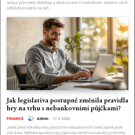
tempo přirozeně zklidňuje a dává prostor k nadechnutí. Zatímco okolí
odkládá projekty na září,...
Jak legislativa postupně změnila pravidla
hry na trhu s nebankovními půjčkami?
Admin
-
17.6.2026
FINANCE
Ještě před několika lety působil trh nebankovních úvěrů úplně jinak
než dnes. Některé společnosti půjčovaly téměř komukoliv, podmínky