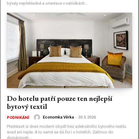
bývaly nepřehledné a orientace v nabídkách...
Do hotelu patří pouze ten nejlepší
bytový textil
Economka Věrka
-
30.5.2026
PODNIKÁNÍ
Představit si dnes moderní obydlí bez adekvátního bytového textilu
snad ani nejde. A to samé se dá říci i o hotelích. Zatímco do
domácnosti...