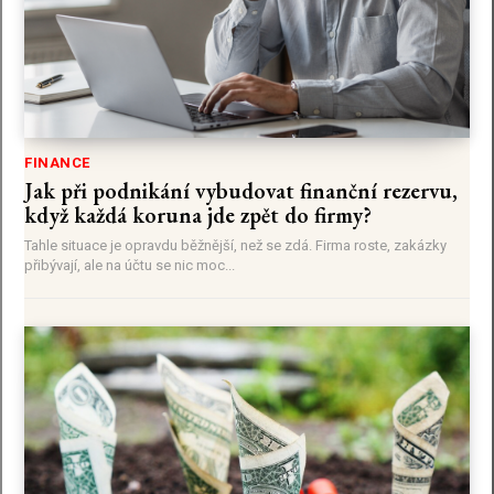
FINANCE
Jak při podnikání vybudovat finanční rezervu,
když každá koruna jde zpět do firmy?
Tahle situace je opravdu běžnější, než se zdá. Firma roste, zakázky
přibývají, ale na účtu se nic moc...