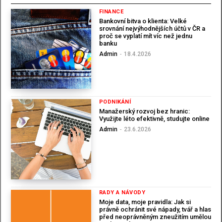
FINANCE
Bankovní bitva o klienta: Velké
srovnání nejvýhodnějších účtů v ČR a
proč se vyplatí mít víc než jednu
banku
Admin
-
18.4.2026
PODNIKÁNÍ
Manažerský rozvoj bez hranic:
Využijte léto efektivně, studujte online
Admin
-
23.6.2026
RADY A NÁVODY
Moje data, moje pravidla: Jak si
právně ochránit své nápady, tvář a hlas
před neoprávněným zneužitím umělou