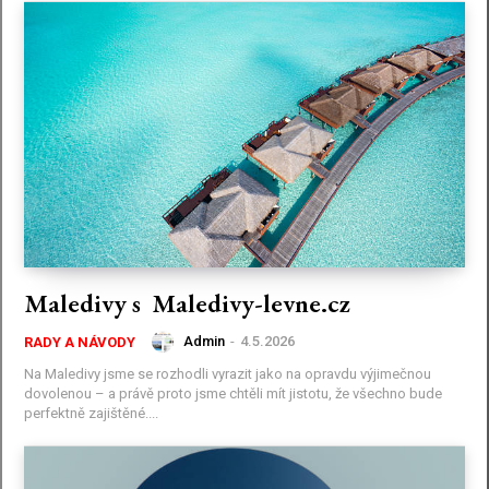
Maledivy s Maledivy-levne.cz
Admin
-
4.5.2026
RADY A NÁVODY
Na Maledivy jsme se rozhodli vyrazit jako na opravdu výjimečnou
dovolenou – a právě proto jsme chtěli mít jistotu, že všechno bude
perfektně zajištěné....