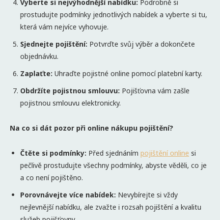
Vyberte si nejvýhodnější nabídku:
Podrobně si
prostudujte podmínky jednotlivých nabídek a vyberte si tu,
která vám nejvíce vyhovuje.
Sjednejte pojištění:
Potvrďte svůj výběr a dokončete
objednávku.
Zaplaťte:
Uhraďte pojistné online pomocí platební karty.
Obdržíte pojistnou smlouvu:
Pojišťovna vám zašle
pojistnou smlouvu elektronicky.
Na co si dát pozor př
i online n
ákupu pojištění
?
Čtěte si podmínky:
Před sjednáním
poji
štění online
si
pečlivě prostudujte všechny podmínky, abyste věděli, co je
a co není pojištěno.
Porovnávejte více nabídek:
Nevybírejte si vždy
nejlevnější nabídku, ale zvažte i rozsah pojištění a kvalitu
služeb pojišťovny.