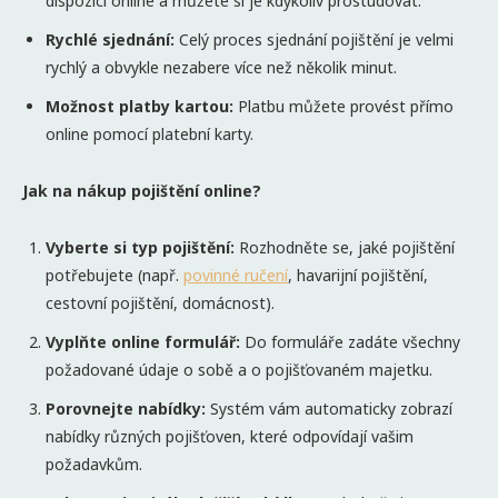
dispozici online a můžete si je kdykoliv prostudovat.
Rychl
é
sjednání:
Celý proces sjednání pojištění je velmi
rychlý a obvykle nezabere více než několik minut.
Možnost platby kartou:
Platbu můžete provést přímo
online pomocí platební karty.
Jak na nákup pojištění
online?
Vyberte si typ pojištění:
Rozhodněte se, jaké pojištění
potřebujete (např.
povinn
é
ručení
, havarijní pojištění,
cestovní pojištění, domácnost).
Vyplň
te online formul
ář:
Do formuláře zadáte všechny
požadované údaje o sobě a o pojišťovaném majetku.
Porovnejte nabídky:
Systém vám automaticky zobrazí
nabídky různých pojišťoven, které odpovídají vašim
požadavkům.