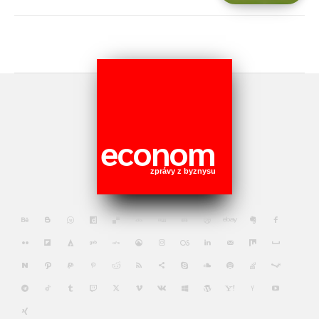
econom
zprávy z byznysu