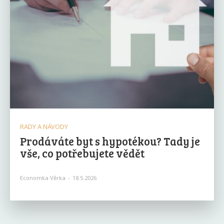
RADY A NÁVODY
Prodáváte byt s hypotékou? Tady je
vše, co potřebujete vědět
Economka Věrka
-
18.5.2026