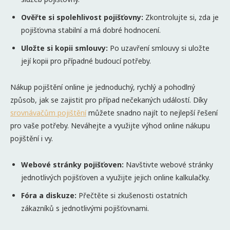
Ověřte si spolehlivost pojišťovny:
Zkontrolujte si, zda je
pojišťovna stabilní a má dobré hodnocení.
Uložte si kopii smlouvy:
Po uzavření smlouvy si uložte
její kopii pro případné budoucí potřeby.
Nákup pojištění online je jednoduchý, rychlý a pohodlný
způsob, jak se zajistit pro případ nečekaných událostí. Díky
srovn
ávačům pojištění
můžete snadno najít to nejlepší řešení
pro vaše potřeby. Neváhejte a využijte výhod online nákupu
pojištění i vy.
Webov
é
stránky pojišť
oven:
Navštivte webové stránky
jednotlivých pojišťoven a využijte jejich online kalkulačky.
F
ó
ra a diskuze:
Přečtěte si zkušenosti ostatních
zákazníků s jednotlivými pojišťovnami.