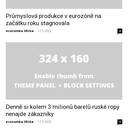
Průmyslová produkce v eurozóně na
začátku roku stagnovala
economka Věrka
-
17.3.2022
0
Denně si kolem 3 milionů barelů ruské ropy
nenajde zákazníky
economka Věrka
-
17.3.2022
0