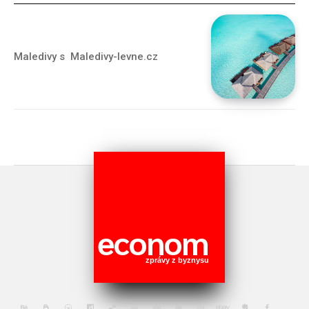
Maledivy s Maledivy-levne.cz
econom
zprávy z byznysu