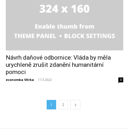
Návrh daňové odbornice: Vláda by měla
urychleně zrušit zdanění humanitární
pomoci
economka Věrka
-
17.3.2022
0
1
2