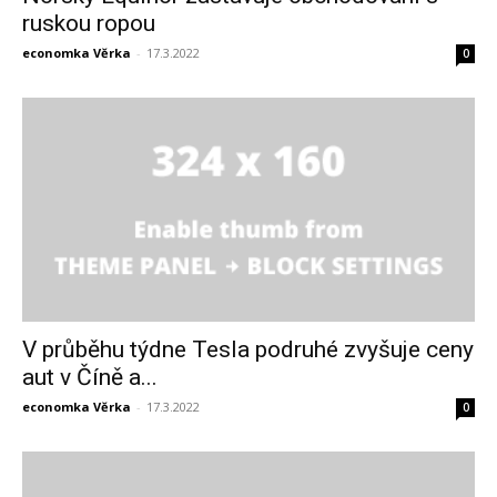
ruskou ropou
economka Věrka
-
17.3.2022
0
V průběhu týdne Tesla podruhé zvyšuje ceny
aut v Číně a...
economka Věrka
-
17.3.2022
0