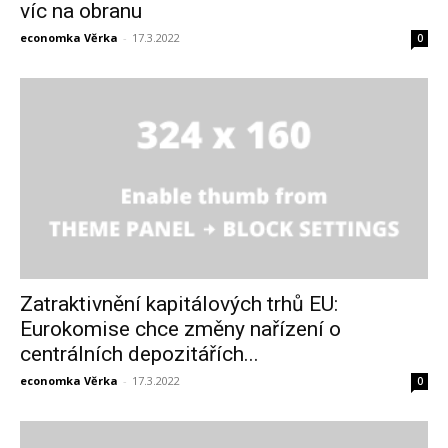
víc na obranu
economka Věrka
-
17.3.2022
0
Zatraktivnění kapitálových trhů EU:
Eurokomise chce změny nařízení o
centrálních depozitářích...
economka Věrka
-
17.3.2022
0