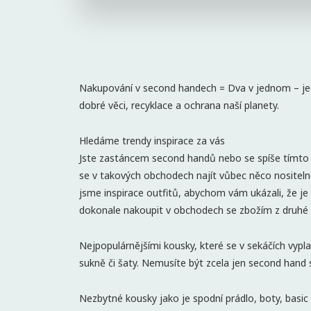
Nakupování v second handech = Dva v jednom – jedi
dobré věci, recyklace a ochrana naší planety.
Hledáme trendy inspirace za vás
Jste zastáncem second handů nebo se spíše tímto 
se v takových obchodech najít vůbec něco nositelné
jsme inspirace outfitů, abychom vám ukázali, že je
dokonale nakoupit v obchodech se zbožím z druhé 
Nejpopulárnějšími kousky, které se v sekáčích vyplatí
sukně či šaty. Nemusíte být zcela jen second hand 
Nezbytné kousky jako je spodní prádlo, boty, basi