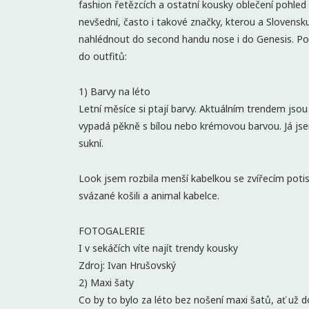
fashion řetězcích a ostatní kousky oblečení pohle
nevšední, často i takové značky, kterou a Slovensku
nahlédnout do second handu nose i do Genesis. Podí
do outfitů:
1) Barvy na léto
Letní měsíce si ptají barvy. Aktuálním trendem jsou
vypadá pěkně s bílou nebo krémovou barvou. Já jsem 
sukní.
Look jsem rozbila menší kabelkou se zvířecím poti
svázané košili a animal kabelce.
FOTOGALERIE
I v sekáčích víte najít trendy kousky
Zdroj: Ivan Hrušovský
2) Maxi šaty
Co by to bylo za léto bez nošení maxi šatů, ať už 