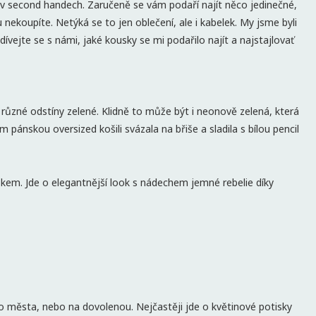
d v second handech. Zaručeně se vám podaří najít něco jedinečné,
 nekoupíte. Netýká se to jen oblečení, ale i kabelek. My jsme byli
vejte se s námi, jaké kousky se mi podařilo najít a najstajlovať
 různé odstíny zelené. Klidně to může být i neonově zelená, která
pánskou oversized košili svázala na břiše a sladila s bílou pencil
skem. Jde o elegantnější look s nádechem jemné rebelie díky
do města, nebo na dovolenou. Nejčastěji jde o květinové potisky