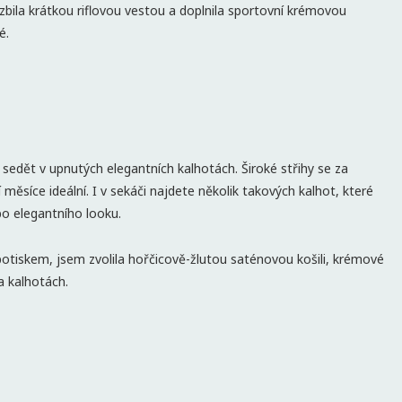
bila krátkou riflovou vestou a doplnila sportovní krémovou
é.
sedět v upnutých elegantních kalhotách. Široké střihy se za
 měsíce ideální. I v sekáči najdete několik takových kalhot, které
o elegantního looku.
potiskem, jsem zvolila hořčicově-žlutou saténovou košili, krémové
a kalhotách.