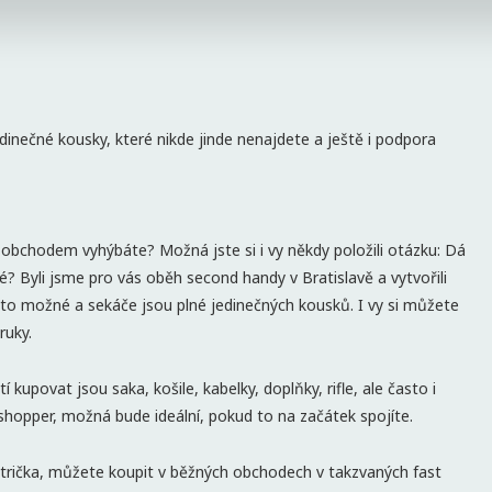
nečné kousky, které nikde jinde nenajdete a ještě i podpora
obchodem vyhýbáte? Možná jste si i vy někdy položili otázku: Dá
? Byli jsme pro vás oběh second handy v Bratislavě a vytvořili
 to možné a sekáče jsou plné jedinečných kousků. I vy si můžete
ruky.
 kupovat jsou saka, košile, kabelky, doplňky, rifle, ale často i
shopper, možná bude ideální, pokud to na začátek spojíte.
c trička, můžete koupit v běžných obchodech v takzvaných fast