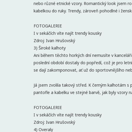
nebo různé etnické vzory. Romantický look jsem roz
kabelkou do ruky. Trendy, zároveň pohodlné i žensk
FOTOGALERIE
I v sekáčích víte najít trendy kousky
Zdroj: Ivan Hrušovský
3) Široké kalhoty
Ani během těchto horkých dní nemusíte v kanceláři 
poslední období dostaly do popředí, což je pro letní
se dají zakomponovat, ať už do sportovnějšího neb
Já jsem zvolila takový střed. K černým kalhotám s 
pantofle a kabelku ve stejné barvě, jak byly vzory n
FOTOGALERIE
I v sekáčích víte najít trendy kousky
Zdroj: Ivan Hrušovský
4) Overaly