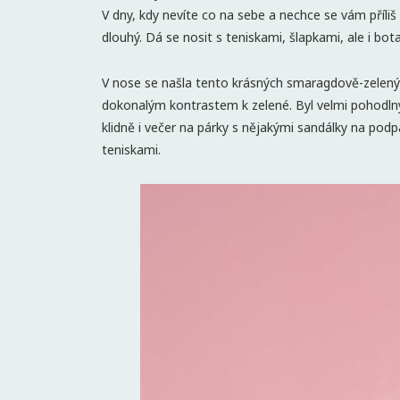
V dny, kdy nevíte co na sebe a nechce se vám příliš
dlouhý. Dá se nosit s teniskami, šlapkami, ale i b
V nose se našla tento krásných smaragdově-zelený o
dokonalým kontrastem k zelené. Byl velmi pohodln
klidně i večer na párky s nějakými sandálky na podp
teniskami.