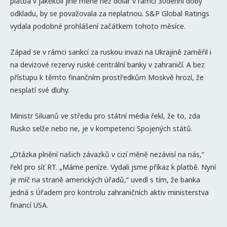
platba v jakékoli jiné měně než dolar v rámci 30denní doby
odkladu, by se považovala za neplatnou. S&P Global Ratings
vydala podobné prohlášení začátkem tohoto měsíce.
Západ se v rámci sankcí za ruskou invazi na Ukrajině zaměřil i
na devizové rezervy ruské centrální banky v zahraničí. A bez
přístupu k těmto finančním prostředkům Moskvě hrozí, že
nesplatí své dluhy.
Ministr Siluanů ve středu pro státní média řekl, že to, zda
Rusko selže nebo ne, je v kompetenci Spojených států.
„Otázka plnění našich závazků v cizí měně nezávisí na nás,“
řekl pro síť RT. „Máme peníze. Vydali jsme příkaz k platbě. Nyní
je míč na straně amerických úřadů,“ uvedl s tím, že banka
jedná s Úřadem pro kontrolu zahraničních aktiv ministerstva
financí USA.