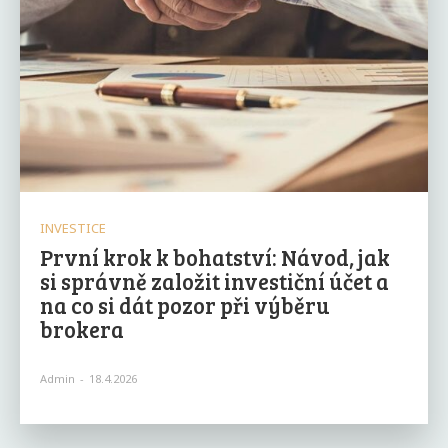
INVESTICE
První krok k bohatství: Návod, jak
si správně založit investiční účet a
na co si dát pozor při výběru
brokera
Admin
-
18.4.2026