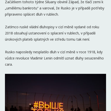
Začátkem tohoto týdne Siluany obvinil Západ, že tlačí zemi k
„umělému bankrotu“ a varoval, že Rusko je v případě potřeby
připraveno splácet dluh v rublech.
Zatímco ruské vládní dluhopisy v cizí měně vydané od roku
2018 obsahují ustanovení o splacení v rublech, v případě
úrokových plateb splatných ve středu tomu tak není.
Rusko naposledy nesplatilo dluh v cizí měně v roce 1918, kdy
vůdce revoluce Vladimir Lenin odmítl uznat dluhy sesazeného
cara.