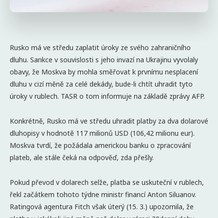
Rusko má ve středu zaplatit úroky ze svého zahraničního
dluhu. Sankce v souvislosti s jeho invazí na Ukrajinu vyvolaly
obavy, že Moskva by mohla směřovat k prvnímu nesplacení
dluhu v cizí měně za celé dekády, bude-li chtít uhradit tyto
úroky v rublech. TASR o tom informuje na základě zprávy AFP.
Konkrétně, Rusko má ve středu uhradit platby za dva dolarové
dluhopisy v hodnotě 117 milionů USD (106,42 milionu eur).
Moskva tvrdí, že požádala americkou banku o zpracování
plateb, ale stále čeká na odpověď, zda přešly.
Pokud převod v dolarech selže, platba se uskuteční v rublech,
řekl začátkem tohoto týdne ministr financí Anton Siluanov.
Ratingová agentura Fitch však úterý (15. 3.) upozornila, že