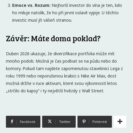
Emoce vs. Rozum:
Nejhorší investor do vína je ten, kdo
ho miluje natolik, že ho při první oslavě vypije. U těchto
investic musí jít vášeň stranou.
Závěr: Máte doma poklad?
Duben 2026 ukazuje, že diverzifikace portfolia může mít
mnoho podob. Možná je čas podívat se na půdu nebo do
komory. Pokud tam najdete zapomenutou stavebnici Lega z
roku 1999 nebo neporušenou krabici s Nike Air Max, dost
možná držíte v ruce aktivum, které svou výkonností letos
„strčilo do kapsy“ i ty největší hvězdy z Wall Street.
Facebook
Twitter
Pinterest