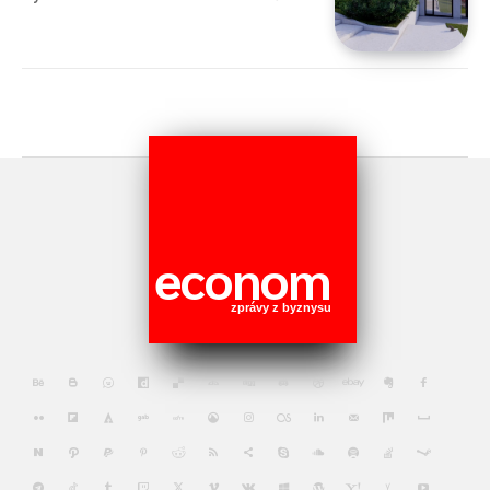
econom
zprávy z byznysu