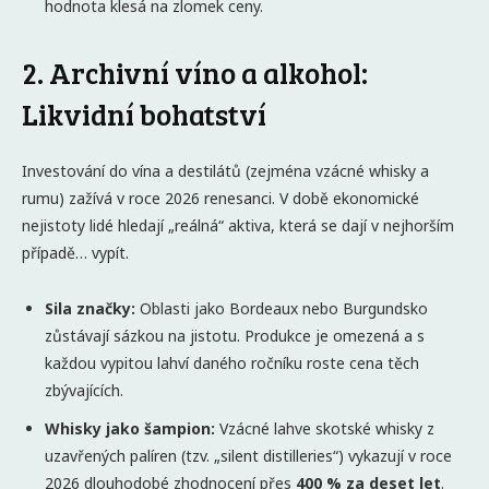
hodnota klesá na zlomek ceny.
2. Archivní víno a alkohol:
Likvidní bohatství
Investování do vína a destilátů (zejména vzácné whisky a
rumu) zažívá v roce 2026 renesanci. V době ekonomické
nejistoty lidé hledají „reálná“ aktiva, která se dají v nejhorším
případě… vypít.
Sila značky:
Oblasti jako Bordeaux nebo Burgundsko
zůstávají sázkou na jistotu. Produkce je omezená a s
každou vypitou lahví daného ročníku roste cena těch
zbývajících.
Whisky jako šampion:
Vzácné lahve skotské whisky z
uzavřených palíren (tzv. „silent distilleries“) vykazují v roce
2026 dlouhodobé zhodnocení přes
400 % za deset let
.