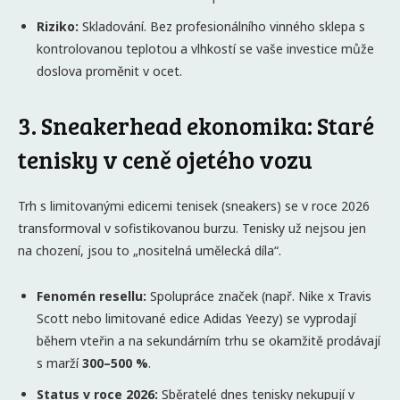
Riziko:
Skladování. Bez profesionálního vinného sklepa s
kontrolovanou teplotou a vlhkostí se vaše investice může
doslova proměnit v ocet.
3. Sneakerhead ekonomika: Staré
tenisky v ceně ojetého vozu
Trh s limitovanými edicemi tenisek (sneakers) se v roce 2026
transformoval v sofistikovanou burzu. Tenisky už nejsou jen
na chození, jsou to „nositelná umělecká díla“.
Fenomén resellu:
Spolupráce značek (např. Nike x Travis
Scott nebo limitované edice Adidas Yeezy) se vyprodají
během vteřin a na sekundárním trhu se okamžitě prodávají
s marží
300–500 %
.
Status v roce 2026:
Sběratelé dnes tenisky nekupují v