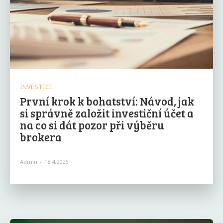
INVESTICE
První krok k bohatství: Návod, jak
si správně založit investiční účet a
na co si dát pozor při výběru
brokera
Admin
-
18.4.2026