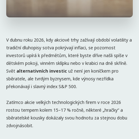
V dubnu roku 2026, kdy akciové trhy zažívají období volatility a
tradiční dluhopisy sotva pokrývají inflaci, se pozornost
investorů upírá k předmětům, které byste dříve našli spíše v
dětském pokoji, vinném sklípku nebo v krabici na dně skříně.
Svět
alternativních investic
už není jen koníčkem pro
sběratele, ale tvrdým byznysem, kde výnosy nezřídka
překonávají i slavný index S&P 500.
Zatímco akcie velkých technologických firem v roce 2026
rostou tempem kolem 15–17 % ročně, některé „hračky“ a
sběratelské kousky dokázaly svou hodnotu za stejnou dobu
zdvojnásobit.