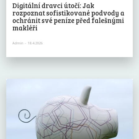
Digitální dravci útočí: Jak
rozpoznat sofistikované podvody a
ochránit své peníze před falešnými
makléři
Admin
-
18.4.2026