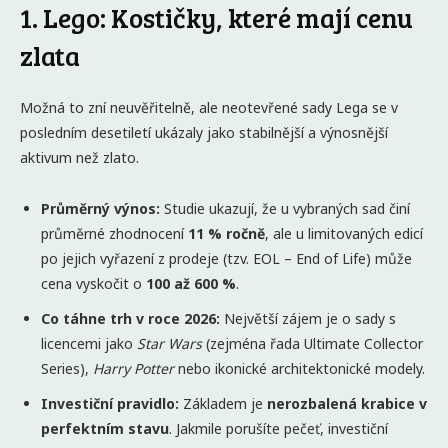
1. Lego: Kostičky, které mají cenu
zlata
Možná to zní neuvěřitelně, ale neotevřené sady Lega se v
posledním desetiletí ukázaly jako stabilnější a výnosnější
aktivum než zlato.
Průměrný výnos:
Studie ukazují, že u vybraných sad činí
průměrné zhodnocení
11 % ročně
, ale u limitovaných edicí
po jejich vyřazení z prodeje (tzv. EOL – End of Life) může
cena vyskočit o
100 až 600 %
.
Co táhne trh v roce 2026:
Největší zájem je o sady s
licencemi jako
Star Wars
(zejména řada Ultimate Collector
Series),
Harry Potter
nebo ikonické architektonické modely.
Investiční pravidlo:
Základem je
nerozbalená krabice v
perfektním stavu
. Jakmile porušíte pečeť, investiční