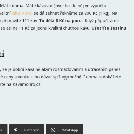
 děláte doma. Máte kávovar (investici do něj ve výpočtu
alitní
káva v akci
se dá sehnat řekněme za 900 Kč (1 kg). Na
í připravíte 111 káv.
To dělá 8 Kč na porci
. Když připočítáme
e asi na 11 Kč za jednu kvalitní chutnou kávu.
Ušetříte šestinu
tí
t, že je dobrá káva nějakým rozmazlováním a utrácením peněz.
é ceny a venku si ho dávat spíš výjimečně. I doma si dokážete
ídíte na Kavamonro.cz.
er
Pinterest
WhatsApp