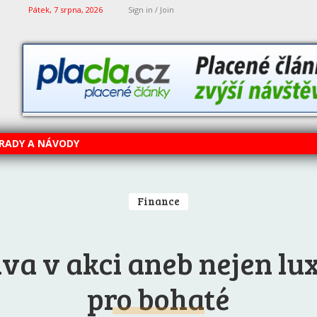
Pátek, 7 srpna, 2026
Sign in / Join
RADY A NÁVODY
Finance
va v akci aneb nejen lu
pro bohaté