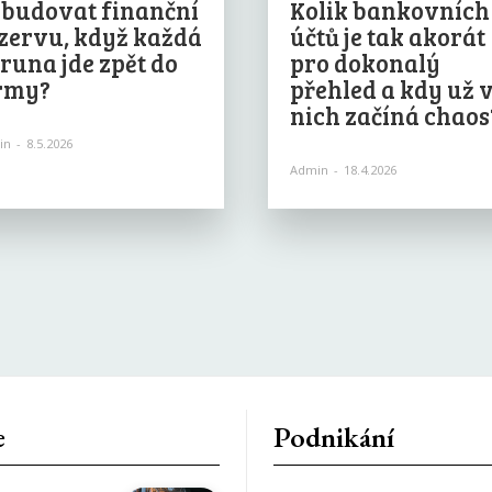
budovat finanční
Kolik bankovních
zervu, když každá
účtů je tak akorát
runa jde zpět do
pro dokonalý
rmy?
přehled a kdy už 
nich začíná chaos
in
-
8.5.2026
Admin
-
18.4.2026
e
Podnikání