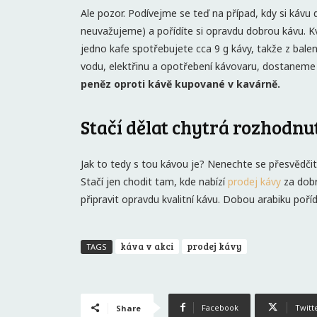
Ale pozor. Podívejme se teď na případ, kdy si kávu
neuvažujeme) a pořídíte si opravdu dobrou kávu. Kv
jedno kafe spotřebujete cca 9 g kávy, takže z balen
vodu, elektřinu a opotřebení kávovaru, dostaneme s
peněz oproti kávě kupované v kavárně.
Stačí dělat chytrá rozhodnu
Jak to tedy s tou kávou je? Nenechte se přesvědči
Stačí jen chodit tam, kde nabízí
prodej kávy
za dobr
připravit opravdu kvalitní kávu. Dobou arabiku poř
káva v akci
prodej kávy
TAGS
Facebook
Twitt
Share