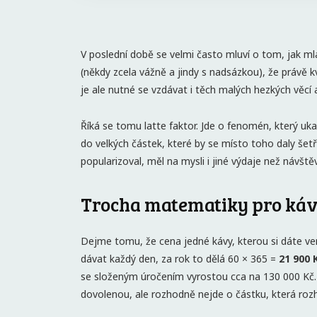
V poslední době se velmi často mluví o tom, jak mlad
(někdy zcela vážně a jindy s nadsázkou), že právě k
je ale nutné se vzdávat i těch malých hezkých věcí 
Říká se tomu latte faktor. Jde o fenomén, který uka
do velkých částek, které by se místo toho daly šetř
popularizoval, měl na mysli i jiné výdaje než návšt
Trocha matematiky pro ká
Dejme tomu, že cena jedné kávy, kterou si dáte venk
dávat každý den, za rok to dělá 60 × 365 =
21 900 
se složeným úročením vyrostou cca na 130 000 Kč. 
dovolenou, ale rozhodně nejde o částku, která roz