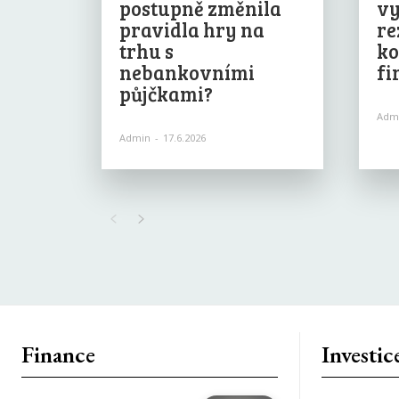
postupně změnila
vy
pravidla hry na
re
trhu s
ko
nebankovními
fi
půjčkami?
Adm
Admin
-
17.6.2026
Finance
Investic