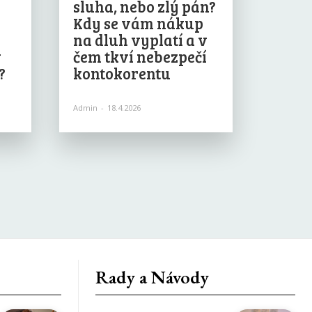
sluha, nebo zlý pán?
Kdy se vám nákup
na dluh vyplatí a v
v
čem tkví nebezpečí
?
kontokorentu
Admin
-
18.4.2026
Rady a Návody