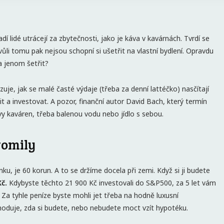
í lidé utrácejí za zbytečnosti, jako je káva v kavárnách. Tvrdí se
vůli tomu pak nejsou schopní si ušetřit na vlastní bydlení. Opravdu
a jenom šetřit?
zuje, jak se malé časté výdaje (třeba za denní lattéčko) nasčítají
it a investovat. A pozor, finanční autor David Bach, který termín
ěvy kaváren, třeba balenou vodu nebo jídlo s sebou.
vomily
u, je 60 korun. A to se držíme docela při zemi. Když si ji budete
Kč.
Kdybyste těchto 21 900 Kč investovali do S&P500, za 5 let vám
Za tyhle peníze byste mohli jet třeba na hodně luxusní
hoduje, zda si budete, nebo nebudete moct vzít hypotéku.