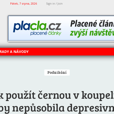
Pátek, 7 srpna, 2026
Sign in / Join
RADY A NÁVODY
Podnikání
k použít černou v koupel
by nepůsobila depresivn