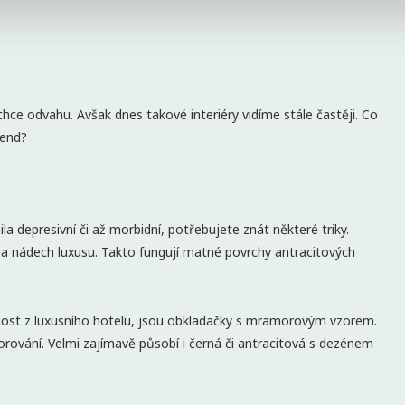
chce odvahu. Avšak dnes takové interiéry vidíme stále častěji. Co
rend?
 depresivní či až morbidní, potřebujete znát některé triky.
 a nádech luxusu. Takto fungují matné povrchy antracitových
tnost z luxusního hotelu, jsou obkladačky s mramorovým vzorem.
ování. Velmi zajímavě působí i černá či antracitová s dezénem