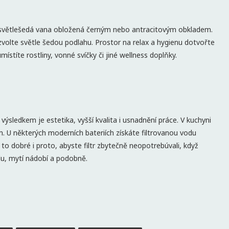
e světlešedá vana obložená černým nebo antracitovým obkladem.
 zvolte světle šedou podlahu. Prostor na relax a hygienu dotvořte
stíte rostliny, vonné svíčky či jiné wellness doplňky.
ýsledkem je estetika, vyšší kvalita i usnadnění práce. V kuchyni
rem. U některých moderních bateriích získáte filtrovanou vodu
 to dobré i proto, abyste filtr zbytečně neopotrebúvali, když
idu, mytí nádobí a podobně.