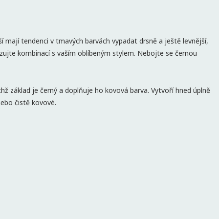
ější mají tendenci v tmavých barvách vypadat drsně a ještě levnější,
izujte kombinací s vaším oblíbeným stylem. Nebojte se černou
hž základ je černý a doplňuje ho kovová barva. Vytvoří hned úplně
nebo čistě kovové.