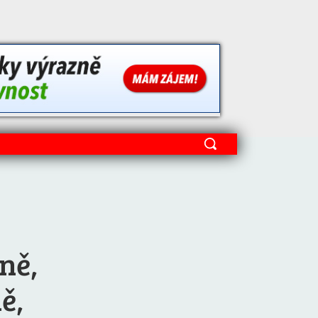
ně,
ě,