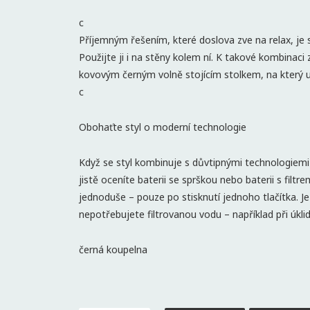
c
Příjemným řešením, které doslova zve na relax, j
Použijte ji i na stěny kolem ní. K takové kombinaci
kovovým černým volně stojícím stolkem, na který umí
c
Obohaťte styl o moderní technologie
Když se styl kombinuje s důvtipnými technologiemi v
jistě oceníte baterii se sprškou nebo baterii s filt
jednoduše – pouze po stisknutí jednoho tlačítka. Je
nepotřebujete filtrovanou vodu – například při úkl
černá koupelna