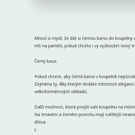
Mnozí si myslí, že dát si černou barvu do koupelny 
mít na paměti, pokud chcete i vy vyzkoušet nový t
Černý luxus
Pokud chcete, aby černá barva v koupelně nepůsobila
Zejména ty, díky kterým dodáte místnosti eleganci
velkoformátových obkladů.
Další možnost, která povýší vaši koupelnu na mís
Na tmavém a černém povrchu mají světlejší mramor
dřeva.
c