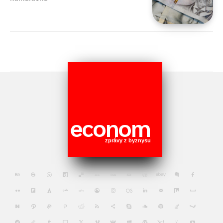
econom
zprávy z byznysu