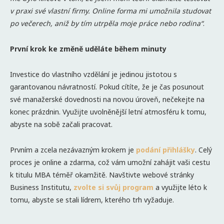
v praxi své vlastní firmy. Online forma mi umožnila studovat
po večerech, aniž by tím utrpěla moje práce nebo rodina“
.
První krok ke změně uděláte během minuty
Investice do vlastního vzdělání je jedinou jistotou s
garantovanou návratností. Pokud cítíte, že je čas posunout
své manažerské dovednosti na novou úroveň, nečekejte na
konec prázdnin. Využijte uvolněnější letní atmosféru k tomu,
abyste na sobě začali pracovat.
Prvním a zcela nezávazným krokem je
podání přihlášky
. Celý
proces je online a zdarma, což vám umožní zahájit vaši cestu
k titulu MBA téměř okamžitě. Navštivte webové stránky
Business Institutu,
zvolte si svůj program
a využijte léto k
tomu, abyste se stali lídrem, kterého trh vyžaduje.