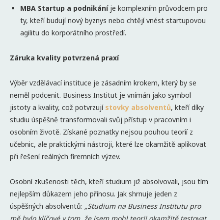
MBA Startup a podnikání
je komplexním průvodcem pro
ty, kteří budují nový byznys nebo chtějí vnést startupovou
agilitu do korporátního prostředí.
Záruka kvality potvrzená praxí
Výběr vzdělávací instituce je zásadním krokem, který by se
neměl podcenit. Business Institut je vnímán jako symbol
jistoty a kvality, což potvrzují
stovky absolventů
, kteří díky
studiu úspěšně transformovali svůj přístup v pracovním i
osobním životě. Získané poznatky nejsou pouhou teorií z
učebnic, ale praktickými nástroji, které lze okamžitě aplikovat
při řešení reálných firemních výzev.
Osobní zkušenosti těch, kteří studium již absolvovali, jsou tím
nejlepším důkazem jeho přínosu. Jak shrnuje jeden z
úspěšných absolventů:
„Studium na Business Institutu pro
mě bylo klíčové v tom, že jsem mohl teorii okamžitě testovat