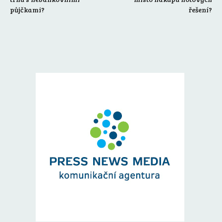
půjčkami?
řešení?