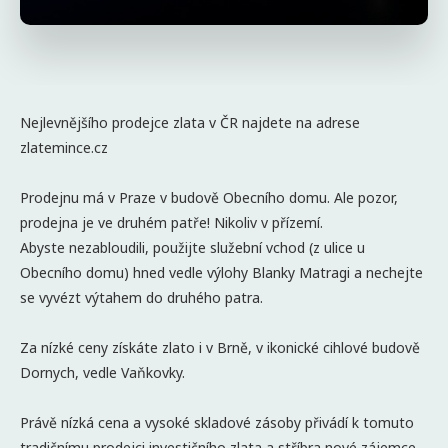
Nejlevnějšího prodejce zlata v ČR najdete na adrese
zlatemince.cz
Prodejnu má v Praze v budově Obecního domu. Ale pozor,
prodejna je ve druhém patře! Nikoliv v přízemí.
Abyste nezabloudili, použijte služební vchod (z ulice u
Obecního domu) hned vedle výlohy Blanky Matragi a nechejte
se vyvézt výtahem do druhého patra.
Za nízké ceny získáte zlato i v Brně, v ikonické cihlové budově
Dornych, vedle Vaňkovky.
Právě nízká cena a vysoké skladové zásoby přivádí k tomuto
tradičnímu prodejci investičního zlata a stříbra nové zájemce