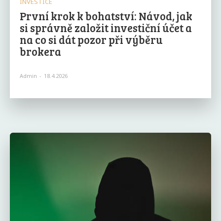
INVESTICE
První krok k bohatství: Návod, jak
si správně založit investiční účet a
na co si dát pozor při výběru
brokera
Admin
-
18.4.2026