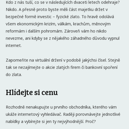
Kdo z nás tuší, co se v následujících dvaceti letech odehraje?
Nikdo. A přesně proto byste měli část majetku držet v
bezpečné formě investic – fyzické zlato. To hravě odolává
všem ekonomickým krizím, válkám, krachům, měnovým
reformám i dalším pohromám. Zároveň vám ho nikdo
nevezme, ani kdyby se z nějakého záhadného důvodu vypnul
internet.
Zapomeňte na virtuální držení v podobě jakýchsi čísel. Stejně
tak se nezajímejte o akcie zlatých firem či bankovní spoření
do zlata.
Hlídejte si cenu
Rozhodně nenakupujte u prvního obchodníka, kterého vám
ukáže internetový vyhledávač. Raději porovnávejte jednotlivé
nabídky a vybírejte si jen ty nejvýhodnější. Proč?