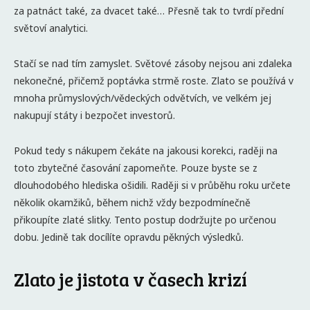
za patnáct také, za dvacet také… Přesně tak to tvrdí přední
světoví analytici.
Stačí se nad tím zamyslet. Světové zásoby nejsou ani zdaleka
nekonečné, přičemž poptávka strmě roste. Zlato se používá v
mnoha průmyslových/vědeckých odvětvích, ve velkém jej
nakupují státy i bezpočet investorů.
Pokud tedy s nákupem čekáte na jakousi korekci, raději na
toto zbytečné časování zapomeňte. Pouze byste se z
dlouhodobého hlediska ošidili. Raději si v průběhu roku určete
několik okamžiků, během nichž vždy bezpodmínečně
přikoupíte zlaté slitky. Tento postup dodržujte po určenou
dobu. Jedině tak docílíte opravdu pěkných výsledků.
Zlato je jistota v časech krizí