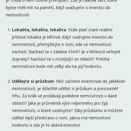
je třeba o něm hodně přemýšlet. Zde je několik věcí, které
byste měli mít na paměti, když uvažujete o investici do
nemovitosti.
Lokalita, lokalita, lokalita
. Stále platí staré realitní
přísloví: lokalita je klíčová. Když zvažujete investici do
nemovitosti, přemýšlejte o tom, kde se nemovitost
nachází. Nachází se v žádané čtvrti? Je v blízkosti veřejné
dopravy? Nachází se v rozvíjející se oblasti? Poloha
nemovitosti bude mít velký vliv na její hodnotu.
Udělejte si průzkum
. Než začnete investovat do jakékoliv
nemovitosti, je důležité udělat si průzkum a porozumět
trhu. Za kolik se prodávají podobné nemovitosti v dané
oblasti? Jaká je průměrná výše nájemného pro typ
nemovitosti, o které uvažujete? Díky průzkumu si můžete
udělat lepší představu o tom, jakou má nemovitost
hodnotu a zda je to dobrá investice.