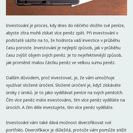
Investování je proces, kdy dnes do něčeho vložíte své peníze,
abyste zítra mohli získat více peněz zpět. Při investování v
podstatě sázíte na to, že hodnota vaší investice v průběhu
času poroste. Investování je nejlepší způsob, jak v průběhu
času zvýšit objem svých peněz. Je to nejefektivnější způsob,
jak proměnit malou částku peněz ve velkou sumu peněz.
Dalším důvodem, proč investovat, je, že vám umožňuje
využívat složené úročení. Složené úročení je, když získáváte
úroky z úroků. Je to jako vydělávat peníze na svých penězích.
Čím více peněz máte investováno, tím více peněz vyděláte na
úrocích. A čím déle investujete, tím více peněz vyděláte.
Investování vám také dává možnost diverzifikovat své
portfolio. Diverzifikace je důležitá, protože vám pomůže snížit