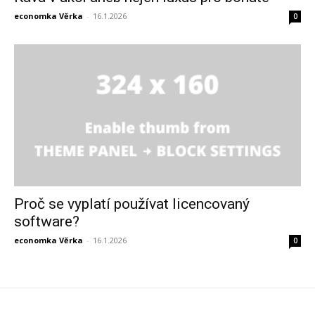
economka Věrka
-
16.1.2026
0
Proč se vyplatí používat licencovaný
software?
economka Věrka
-
16.1.2026
0