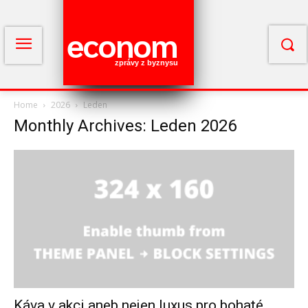
econom
zprávy z byznysu
Home
2026
Leden
Monthly Archives: Leden 2026
Káva v akci aneb nejen luxus pro bohaté