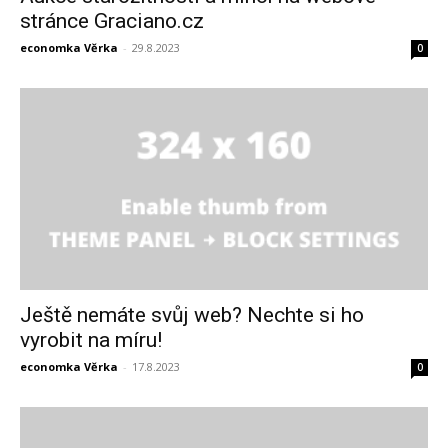
stránce Graciano.cz
economka Věrka
-
29.8.2023
0
Ještě nemáte svůj web? Nechte si ho
vyrobit na míru!
economka Věrka
-
17.8.2023
0