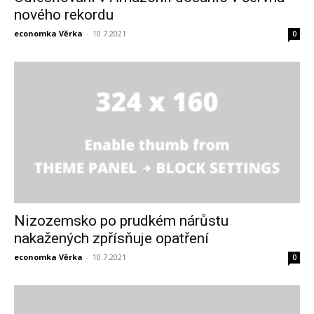
nového rekordu
economka Věrka
-
10.7.2021
0
Nizozemsko po prudkém nárůstu
nakažených zpřísňuje opatření
economka Věrka
-
10.7.2021
0