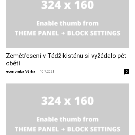
Zemětřesení v Tádžikistánu si vyžádalo pět
obětí
economka Věrka
-
10.7.2021
0