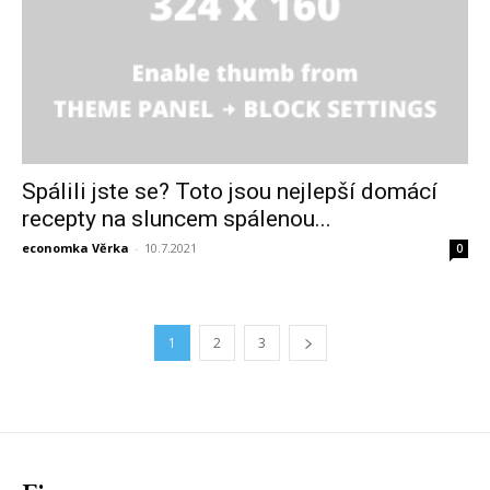
Spálili jste se? Toto jsou nejlepší domácí
recepty na sluncem spálenou...
economka Věrka
-
10.7.2021
0
1
2
3