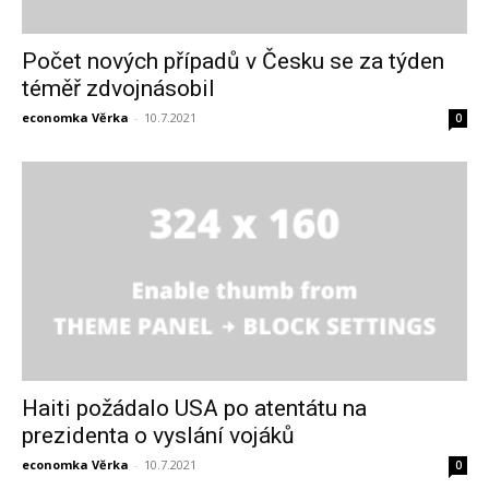
Počet nových případů v Česku se za týden
téměř zdvojnásobil
economka Věrka
-
10.7.2021
0
Haiti požádalo USA po atentátu na
prezidenta o vyslání vojáků
economka Věrka
-
10.7.2021
0