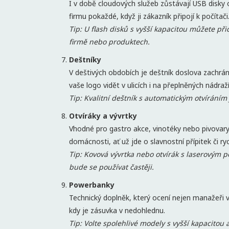
I v době cloudových služeb zůstávají USB disky
firmu pokaždé, když ji zákazník připojí k počítači
Tip: U flash disků s vyšší kapacitou můžete přid
firmě nebo produktech.
Deštníky
V deštivých obdobích je deštník doslova zachrá
vaše logo vidět v ulicích i na přeplněných nádraž
Tip: Kvalitní deštník s automatickým otvíráním j
Otvíráky a vývrtky
Vhodné pro gastro akce, vinotéky nebo pivovary
domácnosti, ať už jde o slavnostní přípitek či ry
Tip: Kovová vývrtka nebo otvírák s laserovým p
bude se používat častěji.
Powerbanky
Technický doplněk, který ocení nejen manažeři v
kdy je zásuvka v nedohlednu.
Tip: Volte spolehlivé modely s vyšší kapacitou a