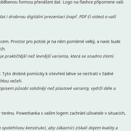
 oblíbenou formou přenášení dat. Logo na flashce připomene vaši
.
at i drobnou digitální prezentaci (např. PDF či video) o vaší
ncem. Prostor pro potisk je na něm poměrně velký, a navíc bude
ích.
e praktičtější než levnější varianta, která se snadno zlomí.
. Tyto drobné pomůcky k otevření lahve se neztratí v žádné
chlou večeři.
opisem působí solidněji než plastové varianty, vydrží déle a
 terénu. Powerbanka s vaším logem zachrání uživatele v situacích,
 spolehlivou konstrukcí, aby zákazníci získali dojem kvality a