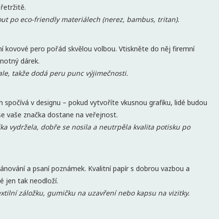
řetržitě.
out po eco-friendly materiálech (nerez, bambus, tritan).
ní kovové pero pořád skvělou volbou. Vtiskněte do něj firemní
notný dárek.
ale, takže dodá peru punc výjimečnosti.
ch spočívá v designu – pokud vytvoříte vkusnou grafiku, lidé budou
 se vaše značka dostane na veřejnost.
čka vydržela, dobře se nosila a neutrpěla kvalita potisku po
lánování a psaní poznámek. Kvalitní papír s dobrou vazbou a
é jen tak neodloží.
xtilní záložku, gumičku na uzavření nebo kapsu na vizitky.