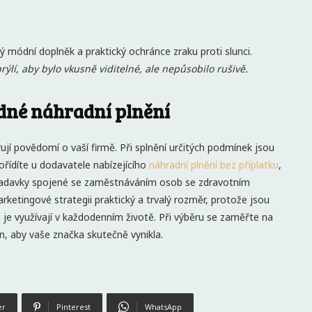
ý módní doplněk a praktický ochránce zraku proti slunci.
rýlí, aby bylo vkusně viditelné, ale nepůsobilo rušivě.
dné náhradní plnění
í povědomí o vaší firmě. Při splnění určitých podmínek jsou
pořídíte u dodavatele nabízejícího
náhradní plnění bez příplatku
,
ožadavky spojené se zaměstnáváním osob se zdravotním
etingové strategii praktický a trvalý rozměr, protože jsou
 je využívají v každodenním životě. Při výběru se zaměřte na
ign, aby vaše značka skutečně vynikla.
er
Pinterest
WhatsApp