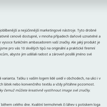
oblíbenější a nejúčinnější marketingové nástroje. Tyto drobné
lativně cenově dostupné, v mnoha případech daňově uznatelné a
 vysoce funkčním ambasadorem vaší značky. Ale jaký produkt je
sme pro vás 10 skvělých tipů na originální a praktické firemní
ům, abyste jim udělali radost a zároveň posílili jméno své
varianta. Tašku s vaším logem lidé uvidí v obchodech, na ulici i v
ých látek nebo konvenčního textilu a vždy přitáhne pozornost.
díky čemuž můžete kreativně vystihnout image své značky.
 během celého dne. Kvalitní termohrnek či láhev s potiskem loga