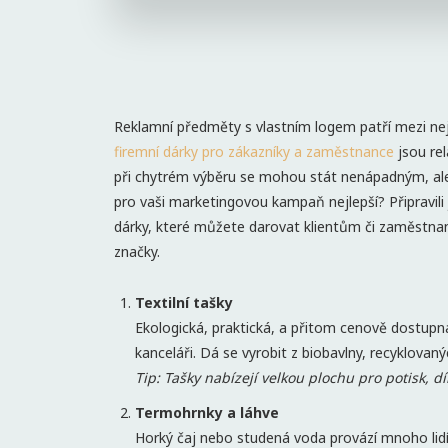
Reklamní předměty s vlastním logem patří mezi nej
firemní dárky pro zákazníky a zaměstnance
jsou re
při chytrém výběru se mohou stát nenápadným, ale
pro vaši marketingovou kampaň nejlepší? Připravili j
dárky, které můžete darovat klientům či zaměstnanc
značky.
Textilní tašky
Ekologická, praktická, a přitom cenově dostupná 
kanceláři. Dá se vyrobit z biobavlny, recyklovan
Tip: Tašky nabízejí velkou plochu pro potisk, 
Termohrnky a láhve
Horký čaj nebo studená voda provází mnoho lidí