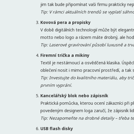
jim tak bude připomínat vaši firmu prakticky nep
Tip: V rámci aktuálních trendů se vyplatí sáhn
Kovová pera a propisky
V době digitálních technologií může být elegant
motto nebo logo a rázem máte drobný, ale hod
Tip: Laserové gravírování působí luxusně a trv
Firemní trička a mikiny
Textil je nestárnoucí a osvědčená klasika. Úspě
oblečení nosit i mimo pracovní prostředí, a tak
Tip: Investujte do kvalitního materiálu, aby tri
prvním vyprání.
Kancelářský blok nebo zápisník
Praktická pomůcka, kterou ocení zákazníci při p
povedeným designem loga zaručí, že zápisník lid
Tip: Nezapomeňte na drobné detaily – třeba te
USB flash disky