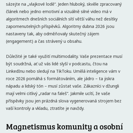
sázejte na „vlajkové lodě“. Jeden hluboký, skvěle zpracovaný
článek nebo jedno emotivní a vizuálně silné video má v
algoritmech dnešních sociálních sítí větší váhu než desítky
zapomenutelných příspěvků. Algoritmy dubna 2026 jsou
nastaveny tak, aby odměňovaly skutečný zájem
(engagement) a čas strávený u obsahu.
Důležité je také využití multimodality. Vaše prezentace musí
být soudržná, ať už vás lidé slyší v podcastu, čtou na
LinkedInu nebo sledují na TikToku. Umělá inteligence vám v
roce 2026 pomáhá s formátováním, ale jádro – ta jiskra
nápadu a lidský tón – musí zůstat vaše. Zákazníci v džungli
mají velmi citlivý „radar na faleš“. Jakmile ucítí, že vaše
příspěvky jsou jen prázdná slova vygenerovaná strojem bez
vaší kontroly a vkladu, ztratíte je navždy.
Magnetismus komunity a osobní