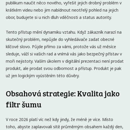
publikum naučit něco nového, vyřešit jejich drobný problém v
krátkém videu nebo jim nabídnout neotřelý pohled na jejich
obor, budujete si u nich dluh vděčnosti a status autority.
Tento přístup mění dynamiku vztahu. Když zákazník narazí na
skutečný problém, nepůjde do vyhledávače zadat obecné
klíčové slovo. Půjde přímo za vámi, protože vás už měsíce
sleduje, váží si vašich rad a vnímá vás jako bezpečný přístav v
moři nejistoty. Vaším úkolem v digitální prezentaci není prodat
produkt, ale prodat svou odbornost a přístup. Produkt je pak
už jen logickým vyústěním této důvěry.
Obsahová strategie: Kvalita jako
filtr šumu
V roce 2026 platí víc než kdy jindy, že méně je více. Místo
toho, abyste zaplavovali sítě průměrným obsahem každý den,