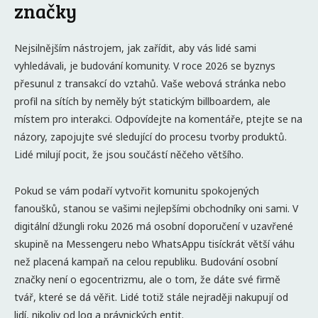
značky
Nejsilnějším nástrojem, jak zařídit, aby vás lidé sami
vyhledávali, je budování komunity. V roce 2026 se byznys
přesunul z transakcí do vztahů. Vaše webová stránka nebo
profil na sítích by neměly být statickým billboardem, ale
místem pro interakci. Odpovídejte na komentáře, ptejte se na
názory, zapojujte své sledující do procesu tvorby produktů.
Lidé milují pocit, že jsou součástí něčeho většího.
Pokud se vám podaří vytvořit komunitu spokojených
fanoušků, stanou se vašimi nejlepšími obchodníky oni sami. V
digitální džungli roku 2026 má osobní doporučení v uzavřené
skupině na Messengeru nebo WhatsAppu tisíckrát větší váhu
než placená kampaň na celou republiku. Budování osobní
značky není o egocentrizmu, ale o tom, že dáte své firmě
tvář, které se dá věřit. Lidé totiž stále nejraději nakupují od
lidí, nikoliv od log a právnických entit.