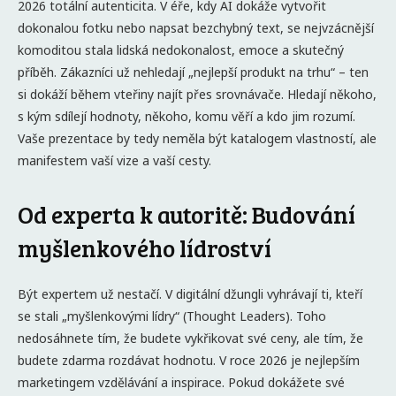
2026 totální autenticita. V éře, kdy AI dokáže vytvořit
dokonalou fotku nebo napsat bezchybný text, se nejvzácnější
komoditou stala lidská nedokonalost, emoce a skutečný
příběh. Zákazníci už nehledají „nejlepší produkt na trhu“ – ten
si dokáží během vteřiny najít přes srovnávače. Hledají někoho,
s kým sdílejí hodnoty, někoho, komu věří a kdo jim rozumí.
Vaše prezentace by tedy neměla být katalogem vlastností, ale
manifestem vaší vize a vaší cesty.
Od experta k autoritě: Budování
myšlenkového lídroství
Být expertem už nestačí. V digitální džungli vyhrávají ti, kteří
se stali „myšlenkovými lídry“ (Thought Leaders). Toho
nedosáhnete tím, že budete vykřikovat své ceny, ale tím, že
budete zdarma rozdávat hodnotu. V roce 2026 je nejlepším
marketingem vzdělávání a inspirace. Pokud dokážete své