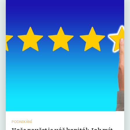
PODNIKÁNÍ
Vaše pověst je váš kapitál: Jak mít