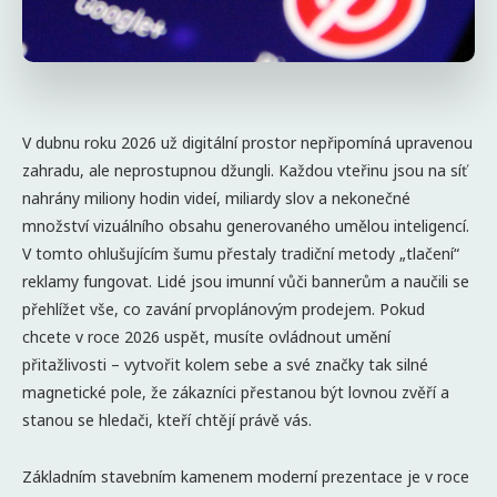
V dubnu roku 2026 už digitální prostor nepřipomíná upravenou
zahradu, ale neprostupnou džungli. Každou vteřinu jsou na síť
nahrány miliony hodin videí, miliardy slov a nekonečné
množství vizuálního obsahu generovaného umělou inteligencí.
V tomto ohlušujícím šumu přestaly tradiční metody „tlačení“
reklamy fungovat. Lidé jsou imunní vůči bannerům a naučili se
přehlížet vše, co zavání prvoplánovým prodejem. Pokud
chcete v roce 2026 uspět, musíte ovládnout umění
přitažlivosti – vytvořit kolem sebe a své značky tak silné
magnetické pole, že zákazníci přestanou být lovnou zvěří a
stanou se hledači, kteří chtějí právě vás.
Základním stavebním kamenem moderní prezentace je v roce