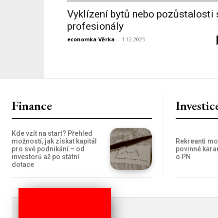
Vyklízení bytů nebo pozůstalosti 
profesionály
economka Věrka
-
1.12.2025
Finance
Investic
Kde vzít na start? Přehled
Rekreanti mo
možností, jak získat kapitál
povinné kara
pro své podnikání – od
o PN
investorů až po státní
dotace