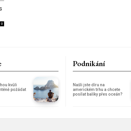
s
0
e
Podnikání
hou kvůli
Našli jste díru na
nténě požádat
americkém trhu a chcete
posílat balíky přes oceán?