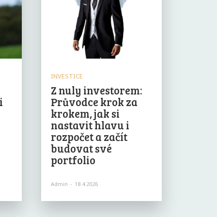
INVESTICE
Z nuly investorem:
i
Průvodce krok za
krokem, jak si
nastavit hlavu i
rozpočet a začít
budovat své
portfolio
Admin
-
18.4.2026