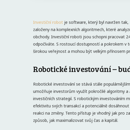
Investiční robot
je software, který byl navržen tak,
založeny na komplexních algoritmech, které analyz
obchody. Investiční roboti jsou schopni pracovat 24
odpočíváte. S rostoucí dostupností a pokrokem v tec
širokou veřejnost a mohou být velkým přínosem pro 
Robotické investování – bu
Robotické investování se stává stále populárnějš
umožňuje investorům využít pokročilé algoritmy a
investičních strategií. S robotickým investováním 
efektivitu svých transakcí a potenciálně dosáhnout
reakci na změny. Tento přístup je vhodný jak pro zač
způsob, jak maximalizovat svůj čas a kapitál.