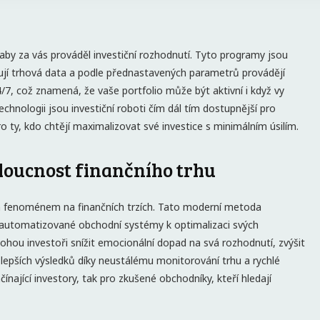
 aby za vás prováděl investiční rozhodnutí. Tyto programy jsou
ují trhová data a podle přednastavených parametrů provádějí
/7, což znamená, že vaše portfolio může být aktivní i když vy
hnologii jsou investiční roboti čím dál tím dostupnější pro
ty, kdo chtějí maximalizovat své investice s minimálním úsilím.
doucnost finančního trhu
ím fenoménem na finančních trzích. Tato moderní metoda
 automatizované obchodní systémy k optimalizaci svých
mohou investoři snížit emocionální dopad na svá rozhodnutí, zvýšit
 lepších výsledků díky neustálému monitorování trhu a rychlé
ínající investory, tak pro zkušené obchodníky, kteří hledají