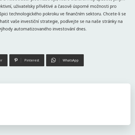
ektivní, uživatelsky přívětivé a časově úsporné možnosti pro
na špici technologického pokroku ve finančním sektoru. Chcete-li se
tit vaše investiční strategie, podívejte se na naše stránky na
 výhody automatizovaného investování dnes.
er
Pinterest
WhatsApp