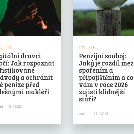
ESTICE
INVESTICE
gitální dravci
Penzijní souboj:
očí: Jak rozpoznat
Jaký je rozdíl mez
fistikované
spořením a
dvody a ochránit
připojištěním a co
é peníze před
vám v roce 2026
lešnými makléři
zajistí klidnější
stáří?
in
-
18.4.2026
Admin
-
18.4.2026