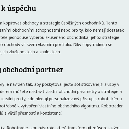
a k úspěchu
m kopírovat obchody a strategie úspěšných obchodníků. Tento
i vlastními obchodními schopnostmi nebo pro ty, kdo nemají dostatek
atelé jednoduše vyberou zkušeného obchodníka, jehož strategie
jeho obchody ve svém vlastním portfoliu. Díky copytradingu se
ejich zkušenostech a znalostech.
ý obchodní partner
erý je navržen tak, aby poskytoval ještě sofistikovanější služby v
erem můžete nastavit vlastní obchodní parametry a strategie a
 ideální pro ty, kdo hledají personalizovaný přístup k robotickému
 potřebné k vytvoření vlastního obchodního algoritmu. Robotrader
 s větší přesností a konzistencí.
oti a Robotrader jsou nástroje, které transformují způsob, jakým