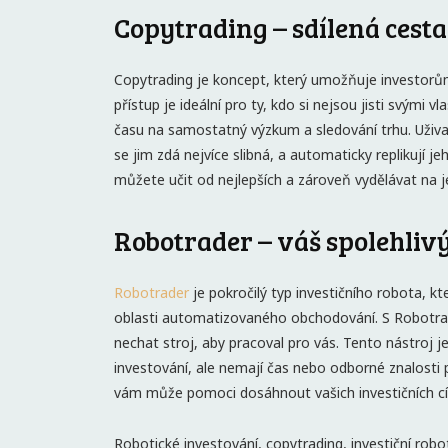
Copytrading – sdílená cest
Copytrading je koncept, který umožňuje investorů
přístup je ideální pro ty, kdo si nejsou jisti svým
času na samostatný výzkum a sledování trhu. Uživ
se jim zdá nejvíce slibná, a automaticky replikují 
můžete učit od nejlepších a zároveň vydělávat na j
Robotrader – váš spolehliv
Robotrader
je pokročilý typ investičního robota, kt
oblasti automatizovaného obchodování. S Robotrad
nechat stroj, aby pracoval pro vás. Tento nástroj je
investování, ale nemají čas nebo odborné znalosti
vám může pomoci dosáhnout vašich investičních cílů
Robotické investování, copytrading, investiční rob