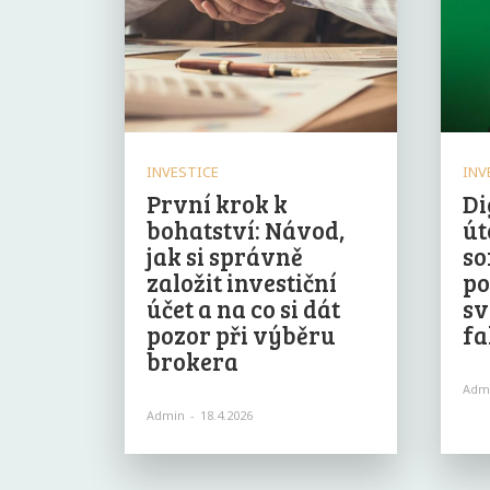
INVESTICE
INV
První krok k
Di
bohatství: Návod,
út
jak si správně
so
založit investiční
po
účet a na co si dát
sv
pozor při výběru
fa
brokera
Adm
Admin
-
18.4.2026