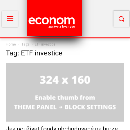
econom
zprávy z byznysu
Home
Tags
ETF investice
Tag: ETF investice
Jak používat fondy obchodované na burze