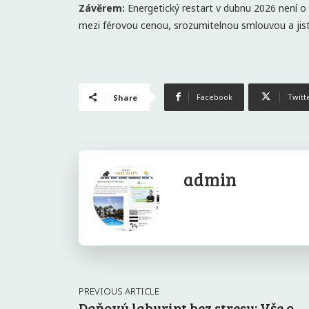
Závěrem:
Energetický restart v dubnu 2026 není o 
mezi férovou cenou, srozumitelnou smlouvou a jis
Facebook
Twitt
Share
admin
PREVIOUS ARTICLE
Daňový labyrint bez stresu: Vše o