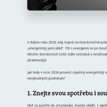
V dubnu roku 2026, kdy topná sezóna konečně polevu
„energetický jarní úklid“. Trh s energiemi se po bouřl
Mnoho domácností totiž stále setrvává u nevýhod
atraktivnější.
Jak tedy v roce 2026 provést úspěšný energetický res
nevýhodných podmínek?
1. Znejte svou spotřebu i s
Než se pustíte do srovnávání, musíte vědět, z jak