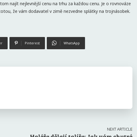
tom najít nejlevnější cenu na trhu za každou cenu. Je o rovnováze
totou, že vám dodavatel v zimě nezvedne splátky na trojnásobek.
er
Pinterest
WhatsApp
NEXT ARTICLE
Haléře dělají talíře: Jak vám chytré