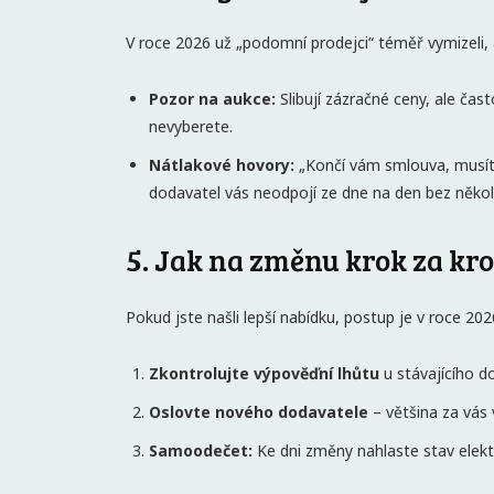
V roce 2026 už „podomní prodejci“ téměř vymizeli, a
Pozor na aukce:
Slibují zázračné ceny, ale ča
nevyberete.
Nátlakové hovory:
„Končí vám smlouva, musíte
dodavatel vás neodpojí ze dne na den bez někol
5. Jak na změnu krok za k
Pokud jste našli lepší nabídku, postup je v roce 2026
Zkontrolujte výpověďní lhůtu
u stávajícího d
Oslovte nového dodavatele
– většina za vás 
Samoodečet:
Ke dni změny nahlaste stav elek