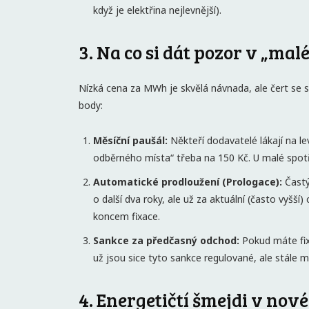
když je elektřina nejlevnější).
3. Na co si dát pozor v „ma
Nízká cena za MWh je skvělá návnada, ale čert se sk
body:
Měsíční paušál:
Někteří dodavatelé lákají na le
odběrného místa“ třeba na 150 Kč. U malé spo
Automatické prodloužení (Prologace):
Častý
o další dva roky, ale už za aktuální (často vyšš
koncem fixace.
Sankce za předčasný odchod:
Pokud máte fixa
už jsou sice tyto sankce regulované, ale stále 
4. Energetičtí šmejdi v nov