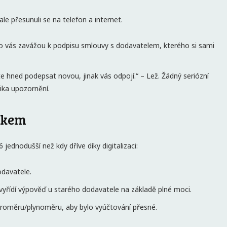
le přesunuli se na telefon a internet.
sto vás zavážou k podpisu smlouvy s dodavatelem, kterého si sami
 hned podepsat novou, jinak vás odpojí.“ – Lež. Žádný seriózní
ika upozornění.
rokem
 jednodušší než kdy dříve díky digitalizaci:
odavatele.
vyřídí výpověď u starého dodavatele na základě plné moci.
troměru/plynoměru, aby bylo vyúčtování přesné.