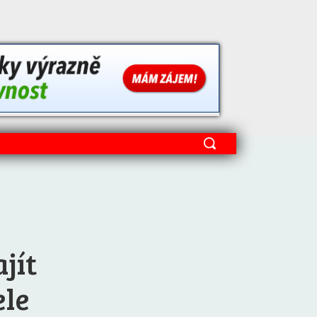
jít
ele