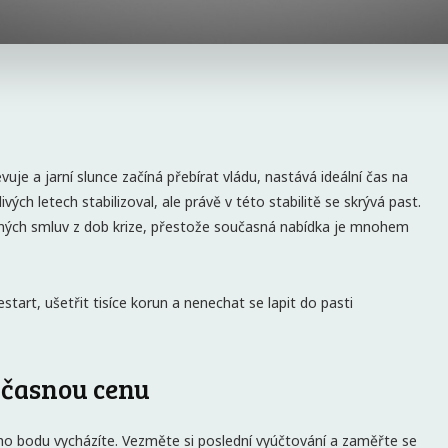
je a jarní slunce začíná přebírat vládu, nastává ideální čas na
ivých letech stabilizoval, ale právě v této stabilitě se skrývá past.
ných smluv z dob krize, přestože současná nabídka je mnohem
tart, ušetřit tisíce korun a nenechat se lapit do pasti
oučasnou cenu
ého bodu vycházíte. Vezměte si poslední vyúčtování a zaměřte se