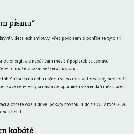
lém písmu“
rývá v detailech smlouvy. Před podpisem si pohlídejte tyto tři
vnou energii, ale napálí vám měsíční poplatek za „správu
třeby to může smazat veškerou úsporu.
 trik. Smlouva na dobu určitou se po roce automaticky prodlouží
í) ceníkové ceny. Vždy si nastavte upomínku v kalendáři měsíc před
ci a chcete odejít dříve, pokuty mohou jít do tisíců. V roce 2026
mohou bolet.
ém kabátě