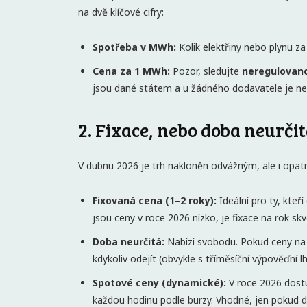
na dvě klíčové cifry:
Spotřeba v MWh:
Kolik elektřiny nebo plynu za 
Cena za 1 MWh:
Pozor, sledujte
neregulovano
jsou dané státem a u žádného dodavatele je neo
2. Fixace, nebo doba neurči
V dubnu 2026 je trh nakloněn odvážným, ale i opatrn
Fixovaná cena (1–2 roky):
Ideální pro ty, kteří
jsou ceny v roce 2026 nízko, je fixace na rok sk
Doba neurčitá:
Nabízí svobodu. Pokud ceny na 
kdykoliv odejít (obvykle s tříměsíční výpověďní l
Spotové ceny (dynamické):
V roce 2026 dost
každou hodinu podle burzy. Vhodné, jen pokud d