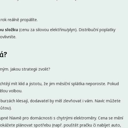
rok reálně propálíte.
u složku
(cenu za silovou elektřinu/plyn). Distribuční poplatky
vlivníte.
tá?
ým. Jakou strategii zvolit?
 chtějí mít klid a jistotu, že jim měsíční splátka neporoste. Pokud
vělou volbou.
burzách klesají, dodavatel by měl zlevňovat i vám. Navíc můžete
hůtou).
upné hlavně pro domácnosti s chytrými elektroměry. Cena se mění
okážete plánovat spotřebu (např. pouštět pračku či nabíjet auto,