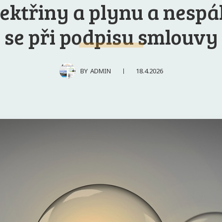
lektřiny a plynu a nespál
se při podpisu smlouvy
18.4.2026
BY
ADMIN