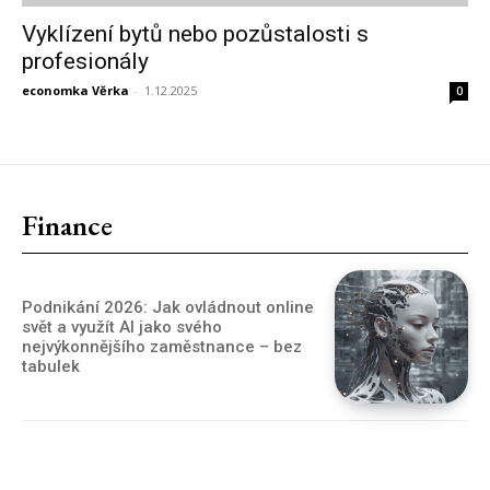
Vyklízení bytů nebo pozůstalosti s
profesionály
economka Věrka
-
1.12.2025
0
Finance
Podnikání 2026: Jak ovládnout online
svět a využít AI jako svého
nejvýkonnějšího zaměstnance – bez
tabulek