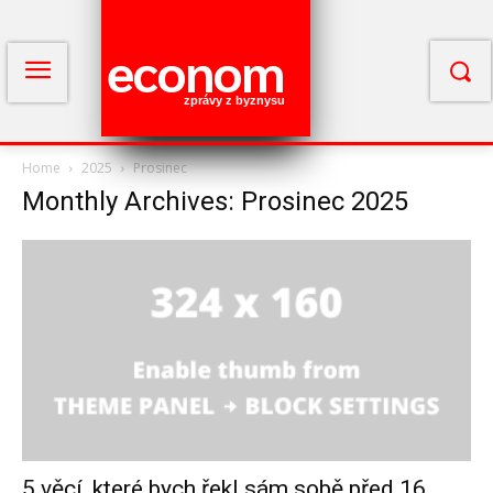
econom
zprávy z byznysu
Home
2025
Prosinec
Monthly Archives: Prosinec 2025
5 věcí, které bych řekl sám sobě před 16