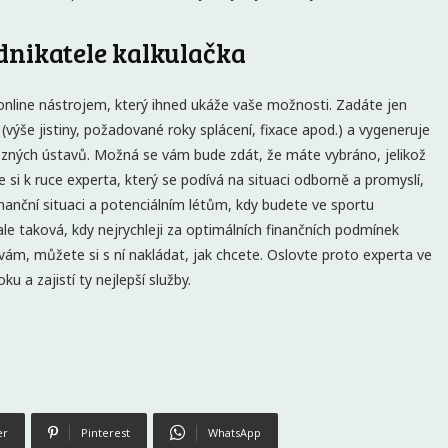
dnikatele kalkulačka
nline nástrojem, který ihned ukáže vaše možnosti. Zadáte jen
výše jistiny, požadované roky splácení, fixace apod.) a vygeneruje
ůzných ústavů. Možná se vám bude zdát, že máte vybráno, jelikož
 si k ruce experta, který se podívá na situaci odborně a promyslí,
inanční situaci a potenciálním létům, kdy budete ve sportu
le taková, kdy nejrychleji za optimálních finančních podmínek
 vám, můžete si s ní nakládat, jak chcete. Oslovte proto experta ve
 a zajistí ty nejlepší služby.
er
Pinterest
WhatsApp