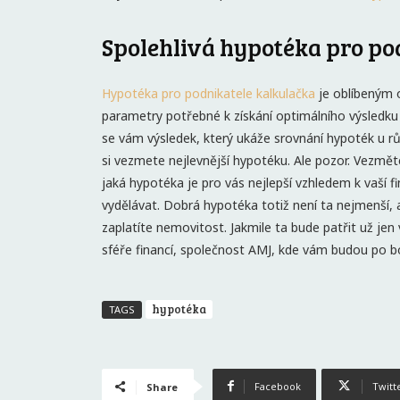
Spolehlivá hypotéka pro po
Hypotéka pro podnikatele kalkulačka
je oblíbeným o
parametry potřebné k získání optimálního výsledku (
se vám výsledek, který ukáže srovnání hypoték u r
si vezmete nejlevnější hypotéku. Ale pozor. Vezměte
jaká hypotéka je pro vás nejlepší vzhledem k vaší f
vydělávat. Dobrá hypotéka totiž není ta nejmenší, a
zaplatíte nemovitost. Jakmile ta bude patřit už jen
sféře financí, společnost AMJ, kde vám budou po boku
hypotéka
TAGS
Facebook
Twitt
Share