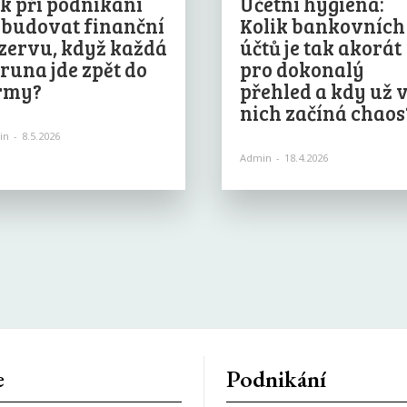
k při podnikání
Účetní hygiena:
budovat finanční
Kolik bankovních
zervu, když každá
účtů je tak akorát
runa jde zpět do
pro dokonalý
rmy?
přehled a kdy už 
nich začíná chaos
in
-
8.5.2026
Admin
-
18.4.2026
e
Podnikání