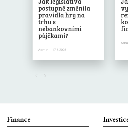
Jak legislativa
Ja
postupně změnila
vy
pravidla hry na
re
trhu s
ko
nebankovními
fi
půjčkami?
Adm
Admin
-
17.6.2026
Finance
Investic