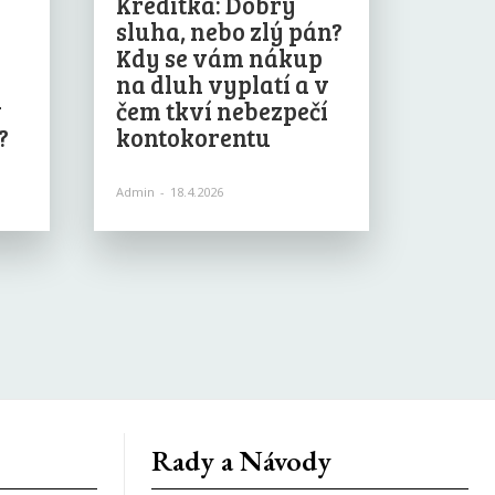
Kreditka: Dobrý
sluha, nebo zlý pán?
Kdy se vám nákup
na dluh vyplatí a v
v
čem tkví nebezpečí
?
kontokorentu
Admin
-
18.4.2026
Rady a Návody