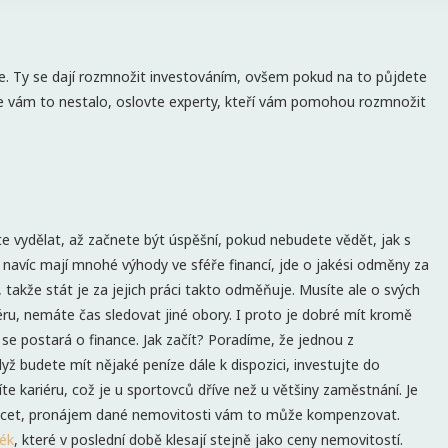
níze. Ty se dají rozmnožit investováním, ovšem pokud na to půjdete
 se vám to nestalo, oslovte experty, kteří vám pomohou rozmnožit
te vydělat, až začnete být úspěšní, pokud nebudete vědět, jak s
i navíc mají mnohé výhody ve sféře financí, jde o jakési odměny za
, takže stát je za jejich práci takto odměňuje. Musíte ale o svých
ru, nemáte čas sledovat jiné obory. I proto je dobré mít kromě
se postará o finance. Jak začít? Poradíme, že jednou z
 Když budete mít nějaké peníze dále k dispozici, investujte do
e kariéru, což je u sportovců dříve než u většiny zaměstnání. Je
lácet, pronájem dané nemovitosti vám to může kompenzovat.
ék
, které v poslední době klesají stejně jako ceny nemovitostí.