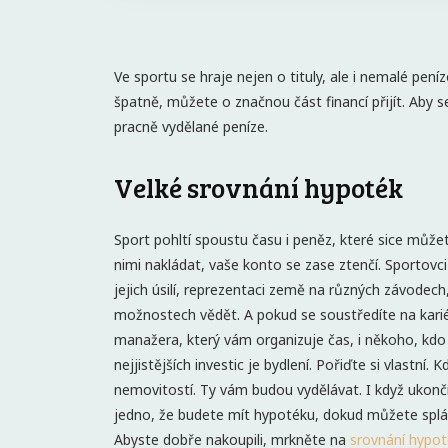
Ve sportu se hraje nejen o tituly, ale i nemalé pe
špatně, můžete o značnou část financí přijít. Aby
pracně vydělané peníze.
Velké srovnání hypoték
Sport pohltí spoustu času i peněz, které sice může
nimi nakládat, vaše konto se zase ztenčí. Sportovc
jejich úsilí, reprezentaci země na různých závodech
možnostech vědět. A pokud se soustředíte na karié
manažera, který vám organizuje čas, i někoho, kdo 
nejjistějších investic je bydlení. Pořiďte si vlastní.
nemovitostí. Ty vám budou vydělávat. I když ukončít
jedno, že budete mít hypotéku, dokud můžete sp
Abyste dobře nakoupili, mrkněte na
srovnání hypot