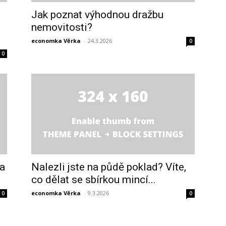
Jak poznat výhodnou dražbu
nemovitosti?
economka Věrka
-
24.3.2026
0
0
na
Nalezli jste na půdě poklad? Víte,
co dělat se sbírkou mincí...
economka Věrka
-
9.3.2026
0
0