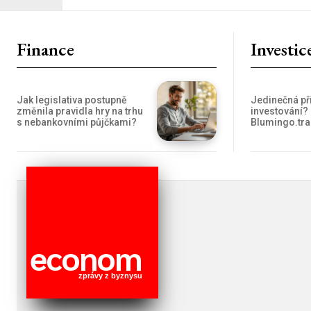
Finance
Investic
Jedinečná pří
Jak legislativa postupně
investování?
změnila pravidla hry na trhu
Blumingo.tr
s nebankovními půjčkami?
econom
zprávy z byznysu