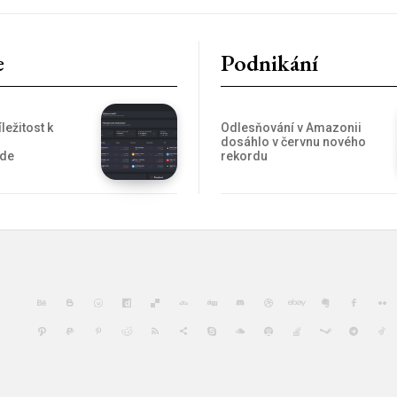
e
Podnikání
ležitost k
Odlesňování v Amazonii
dosáhlo v červnu nového
ade
rekordu