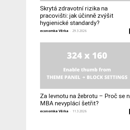
Skrytá zdravotní rizika na
pracovišti: jak účinně zvýšit
hygienické standardy?
economka Věrka
-
29.3.2026
Za levnotu na žebrotu – Proč se 
MBA nevyplácí šetřit?
economka Věrka
-
11.3.2026