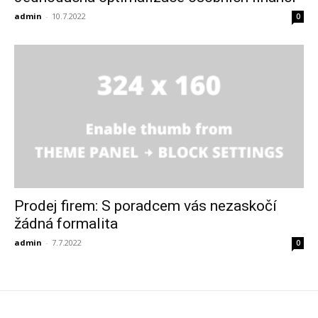
admin
-
10.7.2022
0
Prodej firem: S poradcem vás nezaskočí
žádná formalita
admin
-
7.7.2022
0